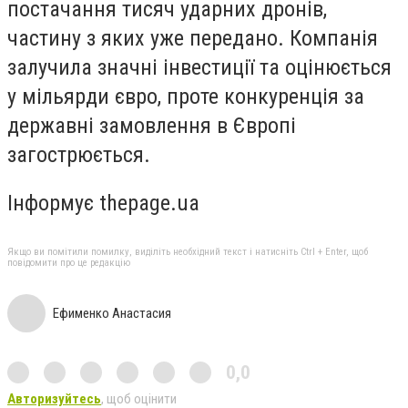
постачання тисяч ударних дронів,
частину з яких уже передано. Компанія
залучила значні інвестиції та оцінюється
у мільярди євро, проте конкуренція за
державні замовлення в Європі
загострюється.
Інформує thepage.ua
Якщо ви помітили помилку, виділіть необхідний текст і натисніть Ctrl + Enter, щоб
повідомити про це редакцію
Ефименко Анастасия
0,0
Авторизуйтесь
, щоб оцінити