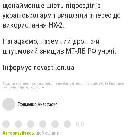
щонайменше шість підрозділів
української армії виявляли інтерес до
використання HX-2.
Нагадаємо, наземний дрон 5-й
штурмовий знищив МТ-ЛБ РФ уночі.
Інформує novosti.dn.ua
Якщо ви помітили помилку, виділіть необхідний текст і натисніть Ctrl + Enter, щоб
повідомити про це редакцію
Ефименко Анастасия
0,0
Авторизуйтесь
, щоб оцінити