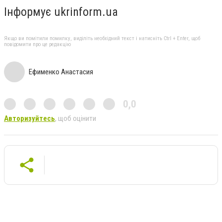
Інформує ukrinform.ua
Якщо ви помітили помилку, виділіть необхідний текст і натисніть Ctrl + Enter, щоб
повідомити про це редакцію
Ефименко Анастасия
0,0
Авторизуйтесь
, щоб оцінити