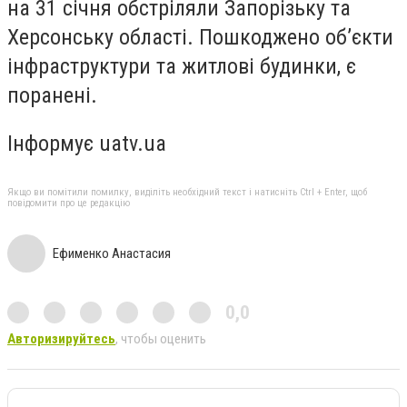
на 31 січня обстріляли Запорізьку та
Херсонську області. Пошкоджено об’єкти
інфраструктури та житлові будинки, є
поранені.
Інформує uatv.ua
Якщо ви помітили помилку, виділіть необхідний текст і натисніть Ctrl + Enter, щоб
повідомити про це редакцію
Ефименко Анастасия
0,0
Авторизируйтесь
, чтобы оценить