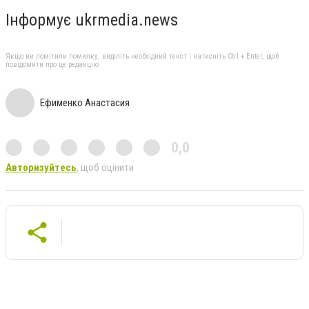
Інформує ukrmedia.news
Якщо ви помітили помилку, виділіть необхідний текст і натисніть Ctrl + Enter, щоб
повідомити про це редакцію
Ефименко Анастасия
0,0
Авторизуйтесь
, щоб оцінити