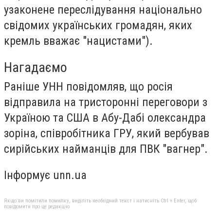
узаконене переслідування національно
свідомих українських громадян, яких
кремль вважає "нацистами").
Нагадаємо
Раніше УНН повідомляв, що росія
відправила на тристоронні переговори з
Україною та США в Абу-Дабі олександра
зоріна, співробітника ГРУ, який вербував
сирійських найманців для ПВК "вагнер".
Інформує unn.ua
Якщо ви помітили помилку, виділіть необхідний текст і натисніть Ctrl + Enter, щоб
повідомити про це редакцію