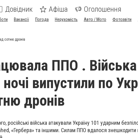
Довідник
Афіша
Оголошення
боти
Вакансії
Погода
Нерухомість
Авто / Мото
Фотозвіти
над сотню дронів
ацювала ППО . Війська
ночі випустили по Укр
тню дронів
того, російські війська атакували Україну 101 ударним безпі
hahed, «Гербера» та іншими. Силам ППО вдалося знешкодити
й.