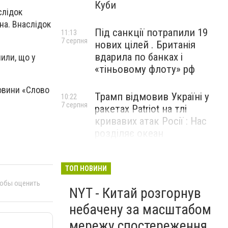
Куби
слідок
на. Внаслідок
Під санкції потрапили 19
11:13
7 серпня
нових цілей . Британія
вдарила по банках і
чили, що у
«тіньовому флоту» рф
новини «Слово
Трамп відмовив Україні у
10:22
7 серпня
ракетах Patriot на тлі
кривавих атак Росії : Нас
розділяє океан
ТОП НОВИНИ
тобы оценить
NYT - Китай розгорнув
небачену за масштабом
мережу спостереження