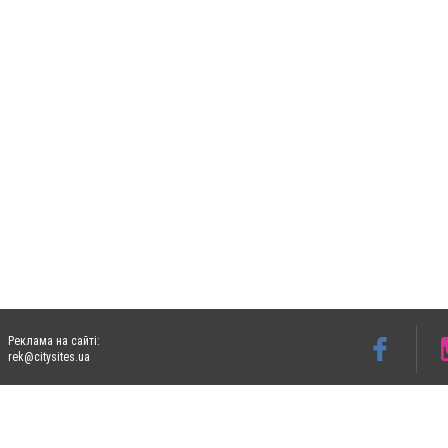
Реклама на сайті:
rek@citysites.ua
Допускається цитування матеріалів без отримання попередньої згоди 05763.com.ua з
пошукових систем гіперпосилання на цитовані статті не нижче другого абзацу в тек
Матеріали з плашками "Новини компаній", "Промо", "Партнерський матеріал", "Партнер