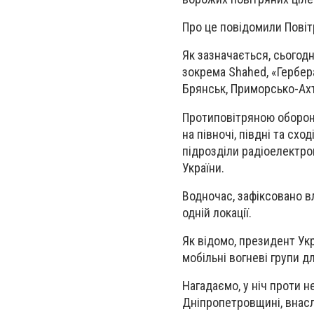
Про це повідомили Повіт
Як зазначається, сьогодн
зокрема Shahed, «Гербера
Брянськ, Приморсько-Ахт
Протиповітряною обороно
на півночі, півдні та схо
підрозділи радіоелектро
України.
Водночас, зафіксовано вл
одній локації.
Як відомо, президент Ук
мобільні вогневі групи дл
Нагадаємо, у ніч проти н
Дніпропетровщині, внасл