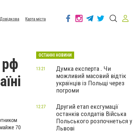
Довідкова
Карта міста
ОСТАННІ НОВИНИ
 рф
Думка експерта . Чи
13:21
можливий масовий відтік
аїні
українців із Польщі через
погроми
Другий етап ексгумації
12:27
останків солдатів Війська
лотником
Польського розпочнеться у
 майже 70
Львові