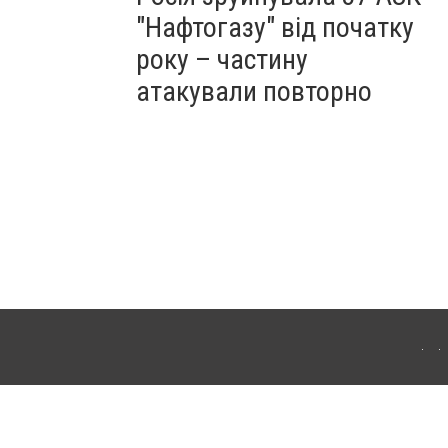
"Нафтогазу" від початку
року – частину
атакували повторно
ергачі. Для інтернет-видань обов'язкове розміщення прямого, відкритого для
лама" публікуються на правах реклами.