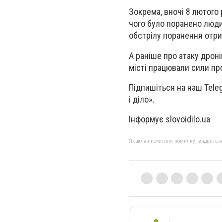
Зокрема, вночі 8 лютого 
чого було поранено люди
обстрілу поранення отри
А раніше про атаку дроні
місті працювали сили пр
Підпишіться на наш Tele
і діло».
Інформує slovoidilo.ua
Якщо ви помітили помилку, виділіть нео