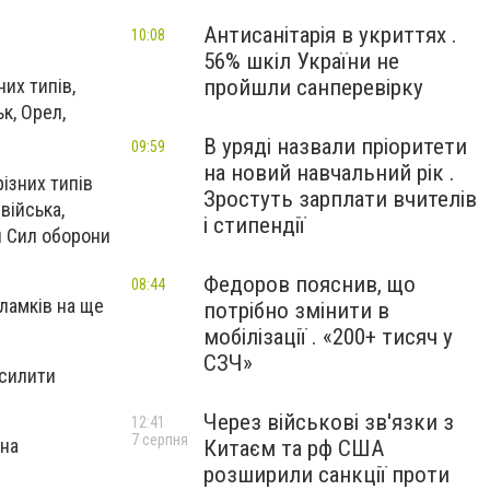
Антисанітарія в укриттях .
10:08
56% шкіл України не
пройшли санперевірку
них типів,
к, Орел,
В уряді назвали пріоритети
09:59
на новий навчальний рік .
ізних типів
Зростуть зарплати вчителів
 війська,
і стипендії
и Сил оборони
Федоров пояснив, що
08:44
уламків на ще
потрібно змінити в
мобілізації . «200+ тисяч у
СЗЧ»
осилити
Через військові зв'язки з
12:41
7 серпня
 на
Китаєм та рф США
розширили санкції проти