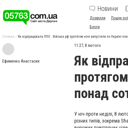
Новини
Дозвілля
Пошук ро
Блоги
Головна
Як відпрацювала ППО . Війська рф протягом ночі випустили по Україні по
11:27, 8 лютого
Як відпр
Ефименко Анастасия
протягом 
понад со
У ніч проти неділі, 8 лю
різних типів, зокрема S
ворожих повітряних ціле