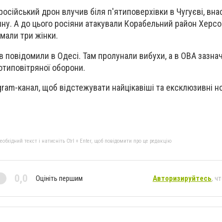
російський дрон влучив біля п'ятиповерхівки в Чугуєві, вна
ну. А до цього росіяни атакували Корабельний район Херсо
мали три жінки.
в повідомили в Одесі. Там пролунали вибухи, а в ОВА зазна
отиповітряної оборони.
gram-канал, щоб відстежувати найцікавіші та ексклюзивні 
бхідний текст і натисніть Ctrl + Enter, щоб повідомити про це редакцію
0,0
Оцініть першим
Авторизируйтесь
, ч