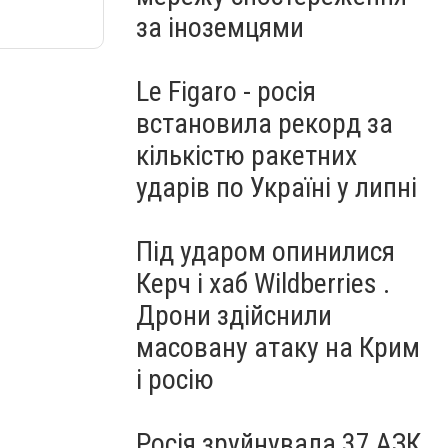
за іноземцями
Le Figaro - росія
встановила рекорд за
кількістю ракетних
ударів по Україні у липні
Під ударом опинилися
Керч і хаб Wildberries .
Дрони здійснили
масовану атаку на Крим
і росію
Росія зруйнувала 37 АЗК