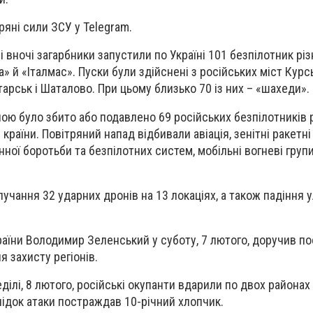
ряні сили ЗСУ у Telegram.
і вночі загарбники запустили по Україні 101 безпілотник різ
» й «Італмас». Пуски були здійснені з російських міст Курсь
арськ і Шаталово. При цьому близько 70 із них – «шахеди».
ю було збито або подавлено 69 російських безпілотників р
ді країни. Повітряний напад відбивали авіація, зенітні ракетні
нної боротьби та безпілотних систем, мобільні вогневі груп
учання 32 ударних дронів на 13 локаціях, а також падіння 
раїни Володимир Зеленський у суботу, 7 лютого, доручив п
я захисту регіонів.
еділі, 8 лютого, російські окупанти вдарили по двох районах
ідок атаки постраждав 10-річний хлопчик.