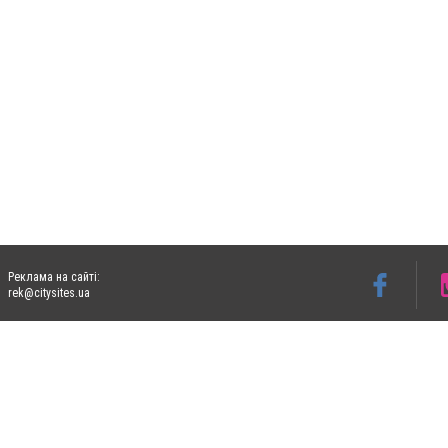
Реклама на сайті:
rek@citysites.ua
Допускається цитування матеріалів без отримання попередньої згоди 05763.com.ua з
пошукових систем гіперпосилання на цитовані статті не нижче другого абзацу в тек
Матеріали з плашками "Новини компаній", "Промо", "Партнерський матеріал", "Партнер
Реклама на сайті
Ф