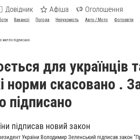
Довідник
Афіша
Оголошення
боти
Вакансії
Погода
Нерухомість
Авто / Мото
Фотозвіти
ро житло підписано
ється для українців т
і норми скасовано . З
о підписано
їни підписав новий закон
резидент України Володимир Зеленський підписав закон "П