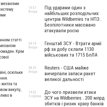
і механізми
Під ударами один з
10:57
систему
Вчора
найбільших розподільчих
ями
центрів Wildberries та НПЗ .
Безпілотники масовано
атакували росію
анням статті
Генштаб ЗСУ - Втрати армії
09:14
 механізм
Вчора
рф за добу склали 1130
ромадян. Крім
військових та 1715 БпЛА
сової
Reuters - США майже
08:29
Вчора
їні, оскільки
вичерпали запаси ракет
ення.
великої дальності
 житла та
авом викупу,
До чого призвели атаки
14:32
бливо в
3 серпня
ЗСУ на Wildberries . 200 млрд
збитків і ризик краху банків