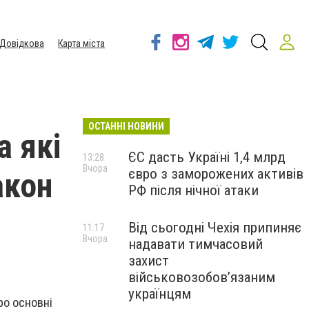
Довідкова
Карта міста
ОСТАННІ НОВИНИ
а які
ЄС дасть Україні 1,4 млрд
13:28
Вчора
євро з заморожених активів
акон
РФ після нічної атаки
Від сьогодні Чехія припиняє
11:17
Вчора
надавати тимчасовий
захист
військовозобов’язаним
українцям
ро основні