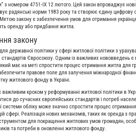
и" з номером 4751-IX 12 лютого. Цей закон впроваджує нов
овує радянські норми 1983 року та створює єдину цифрову 
 Метою закону є забезпечення умов для отримання українц
лять оренду або придбання житла.
ння закону
для державної політики у сфері житлової політики з урахув
та стандартів Євросоюзу. Одним із важливих нововведень є
 який має на меті спростити процес отримання житла для г
забезпечити правове поле для залучення міжнародної фінан
тку житлового фонду в Україні.
є важливим кроком у реформуванні житлової політики в Укра
атися до сучасних європейських стандартів і потреб насел
 системи обліку може значно спростити процес отримання
ій сфері. Реалізація нових механізмів, таких як оренда з пр
струментом для покращення житлових умов громадян, осо
иків та потреби в оновленні житлового фонду.