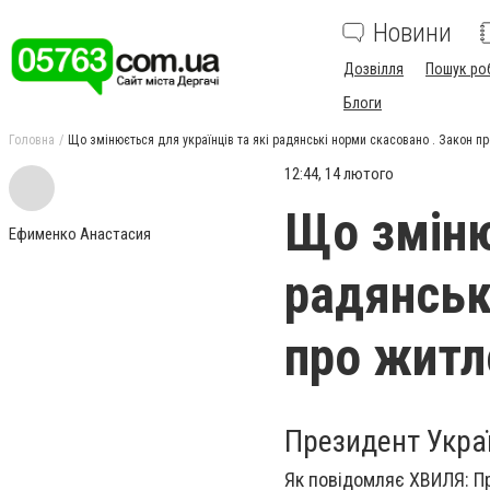
Новини
Дозвілля
Пошук ро
Блоги
Головна
Що змінюється для українців та які радянські норми скасовано . Закон п
12:44, 14 лютого
Що зміню
Ефименко Анастасия
радянськ
про житл
Президент Укра
Як повідомляє ХВИЛЯ: П