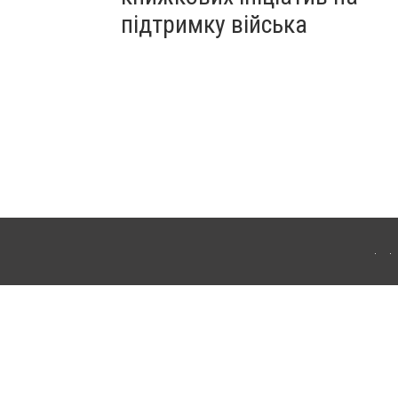
підтримку війська
ергачі. Для інтернет-видань обов'язкове розміщення прямого, відкритого для
лама" публікуються на правах реклами.
ості
Правила сайту