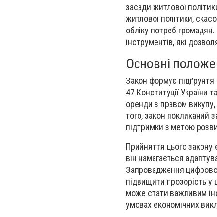
засади житлової політик
житлової політики, скас
обліку потреб громадян.
інструментів, які дозво
Основні положе
Закон формує підґрунтя 
47 Конституції України 
оренди з правом викупу,
того, закон покликаний 
підтримки з метою розви
Прийняття цього закону 
він намагається адаптув
Запровадження цифрової
підвищити прозорість у ц
може стати важливим ін
умовах економічних викл