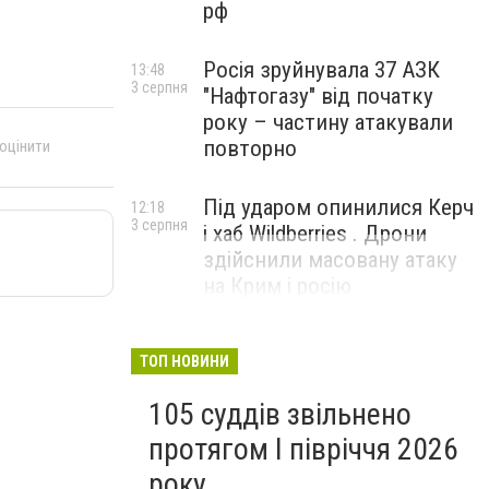
рф
Росія зруйнувала 37 АЗК
13:48
3 серпня
"Нафтогазу" від початку
року – частину атакували
повторно
 оцінити
Під ударом опинилися Керч
12:18
3 серпня
і хаб Wildberries . Дрони
здійснили масовану атаку
на Крим і росію
ТОП НОВИНИ
105 суддів звільнено
протягом I півріччя 2026
року