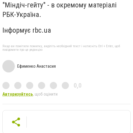
"Міндіч-гейту" - в окремому матеріалі
РБК-Україна.
Інформує rbc.ua
Якщо ви помітили помилку, виділіть необхідний текст і натисніть Ctrl + Enter, щоб
повідомити про це редакцію
Ефименко Анастасия
0,0
Авторизуйтесь
, щоб оцінити