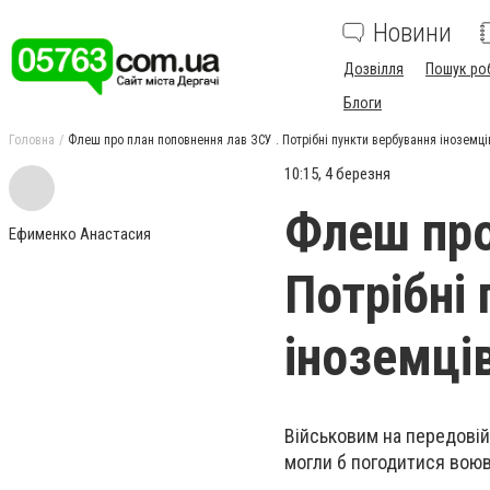
Новини
Дозвілля
Пошук ро
Блоги
Головна
Флеш про план поповнення лав ЗСУ . Потрібні пункти вербування іноземців
10:15, 4 березня
Флеш про
Ефименко Анастасия
Потрібні
іноземців
Військовим на передовій 
могли б погодитися воюв