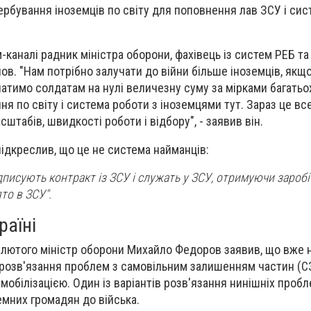
вербування іноземців по світу для поповнення лав ЗСУ і сис
-каналі радник міністра оборони, фахівець із систем РЕБ та
ов. "Нам потрібно залучати до війни більше іноземців, якщ
атимо солдатам на нулі величезну суму за мірками багатьох
ня по світу і система роботи з іноземцями тут. Зараз це все
сштабів, швидкості роботи і відбору", - заявив він.
ідкреслив, що це не система найманців:
підписують контракт із ЗСУ і служать у ЗСУ, отримуючи заробі
то в ЗСУ".
раїні
 лютого міністр оборони Михайло Федоров заявив, що вже
розв'язання проблем з самовільним залишенням частин (С
обілізацією. Один із варіантів розв'язання нинішніх пробл
емних громадян до війська.