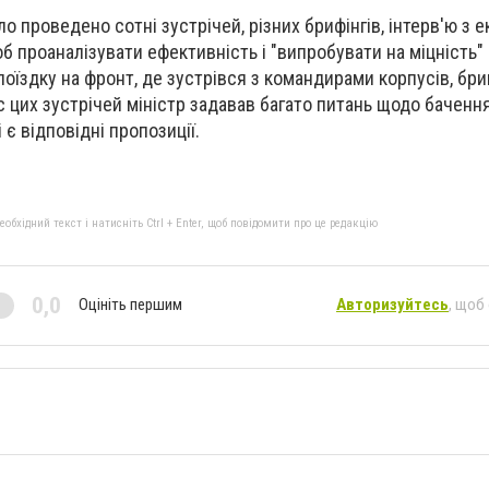
о проведено сотні зустрічей, різних брифінгів, інтерв'ю з 
б проаналізувати ефективність і "випробувати на міцність" 
 поїздку на фронт, де зустрівся з командирами корпусів, бриг
ас цих зустрічей міністр задавав багато питань щодо баченн
 є відповідні пропозиції.
бхідний текст і натисніть Ctrl + Enter, щоб повідомити про це редакцію
0,0
Оцініть першим
Авторизуйтесь
, щоб