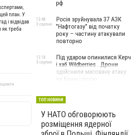
рф
експертами,
цей план. У
Росія зруйнувала 37 АЗК
13:48
ад і відвідав
3 серпня
"Нафтогазу" від початку
я як треба
року – частину атакували
повторно
Під ударом опинилися Керч
12:18
3 серпня
і хаб Wildberries . Дрони
здійснили масовану атаку
на Крим і росію
 оцінити
ТОП НОВИНИ
У НАТО обговорюють
розміщення ядерної
зброї в Польщі, Фінляндії