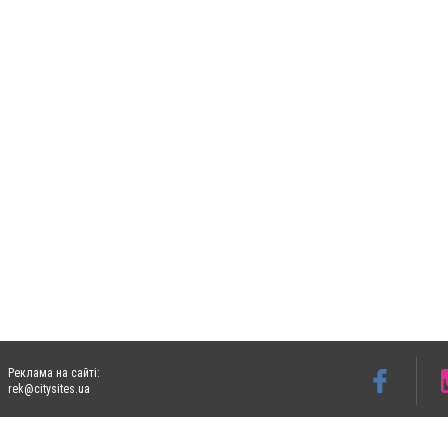
Реклама на сайті:
rek@citysites.ua
Допускається цитування матеріалів без отримання попередньої згоди 05763.com.ua з