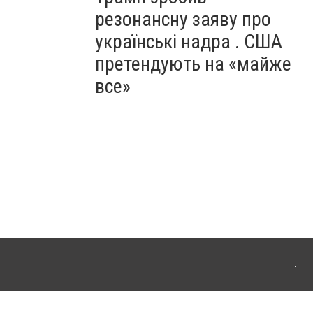
резонансну заяву про
українські надра . США
претендують на «майже
все»
ергачі. Для інтернет-видань обов'язкове розміщення прямого, відкритого для