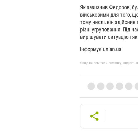
Як зазначив Федоров, бул
військовими для того, що
тому числі, він здійснив
різні угруповання. Під ч
вирішувати ситуацію і які
Інформує unian.ua
Якщо ви помітили помилку, виділіть нео