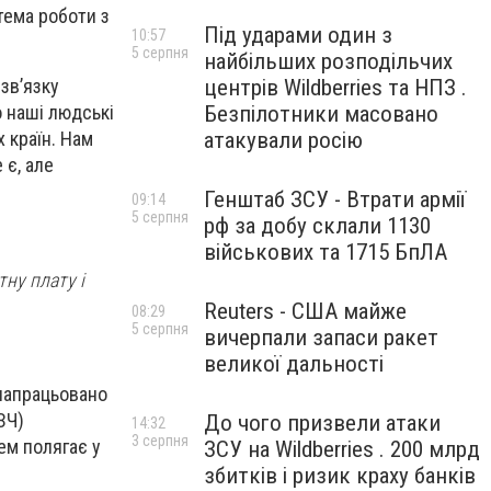
тема роботи з
Під ударами один з
10:57
5 серпня
найбільших розподільчих
центрів Wildberries та НПЗ .
 звʼязку
Безпілотники масовано
о наші людські
атакували росію
 країн. Нам
 є, але
Генштаб ЗСУ - Втрати армії
09:14
5 серпня
рф за добу склали 1130
військових та 1715 БпЛА
тну плату і
Reuters - США майже
08:29
5 серпня
вичерпали запаси ракет
великої дальності
 напрацьовано
ЗЧ)
До чого призвели атаки
14:32
3 серпня
ем полягає у
ЗСУ на Wildberries . 200 млрд
збитків і ризик краху банків