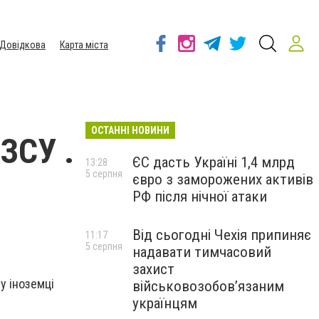
Довідкова
Карта міста
ОСТАННІ НОВИНИ
ЗСУ .
ЄС дасть Україні 1,4 млрд
13:28
5 серпня
євро з заморожених активів
РФ після нічної атаки
Від сьогодні Чехія припиняє
11:17
5 серпня
надавати тимчасовий
захист
у іноземці
військовозобов’язаним
українцям