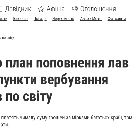
Довідник
Афіша
Оголошення
боти
Вакансії
Погода
Нерухомість
Авто / Мото
Фотозвіти
 по світу
 план поповнення лав 
 пункти вербування
 по світу
платять чималу суму грошей за мірками багатьох країн, том
ати.