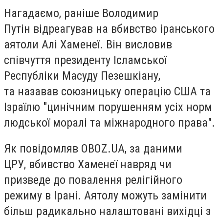
Нагадаємо, раніше Володимир
Путін відреагував на вбивство іранського
аятоли Алі Хаменеї. Він висловив
співчуття президенту Ісламської
Республіки Масуду Пезешкіану,
та назавав союзницьку операцію США та
Ізраїлю "цинічним порушенням усіх норм
людської моралі та міжнародного права".
Як повідомляв OBOZ.UA, за даними
ЦРУ, вбивство Хаменеї навряд чи
призведе до повалення релігійного
режиму в Ірані. Аятолу можуть замінити
більш радикально налаштовані вихідці з