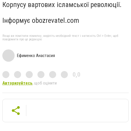
Корпусу вартових ісламської революції.
Інформує obozrevatel.com
Якщо ви помітили помилку, виділіть необхідний текст і натисніть Ctrl + Enter, щоб
повідомити про це редакцію
Ефименко Анастасия
0,0
Авторизуйтесь
, щоб оцінити