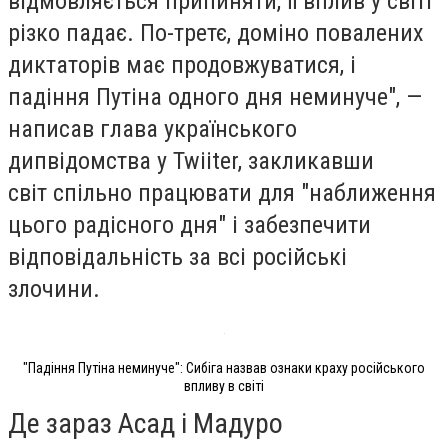
відмовляється припиняти, її вплив у світі
різко падає. По-третє, доміно повалених
диктаторів має продовжуватися, і
падіння Путіна одного дня неминуче", —
написав глава українського
дипвідомства у Twiiter, закликавши
світ спільно працювати для "наближення
цього радісного дня" і забезпечити
відповідальність за всі російські
злочини.
"Падіння Путіна неминуче": Сибіга назвав ознаки краху російського
впливу в світі
Де зараз Асад і Мадуро