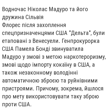
Водночас Ніколас Мадуро та його
дружина Сільвія
Флорес після захоплення
спецпризначенцями США "Дельта", були
етаповані з Венесуели. Генпрокурорка
США Памела Бонді звинуватила
Мадуро у змові з метою наркотероризму,
змові щодо імпорту кокаїну в США, а
також незаконному володінні
автоматичною зброєю та руйнівними
пристроями. Причому, зокрема, йшлося
про мету використовувати таку зброю
проти США.