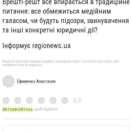
Врешті-решт все впирається в традиційне
питання: все обмежиться медійним
галасом, чи будуть підозри, звинувачення
та інші конкретні юридичні дії?
Інформує regionews.ua
Якщо ви помітили помилку, виділіть необхідний текст і натисніть Ctrl + Enter, щоб
повідомити про це редакцію
Ефименко Анастасия
0,0
Авторизуйтесь
, щоб оцінити