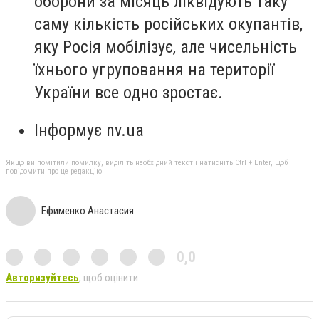
оборони за місяць ліквідують таку
саму кількість російських окупантів,
яку Росія мобілізує, але чисельність
їхнього угруповання на території
України все одно зростає.
Інформує nv.ua
Якщо ви помітили помилку, виділіть необхідний текст і натисніть Ctrl + Enter, щоб
повідомити про це редакцію
Ефименко Анастасия
0,0
Авторизуйтесь
, щоб оцінити