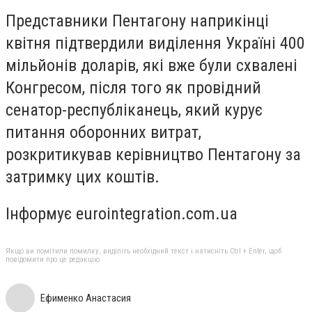
Представники Пентагону наприкінці
квітня підтвердили виділення Україні 400
мільйонів доларів, які вже були схвалені
Конгресом, після того як провідний
сенатор-республіканець, який курує
питання оборонних витрат,
розкритикував керівництво Пентагону за
затримку цих коштів.
Інформує eurointegration.com.ua
Якщо ви помітили помилку, виділіть необхідний текст і натисніть Ctrl + Enter, щоб
повідомити про це редакцію
Ефименко Анастасия