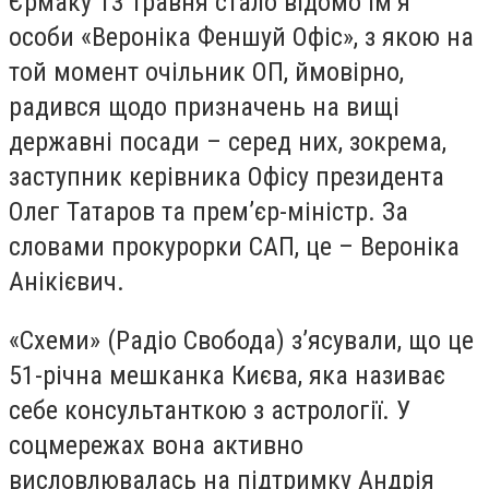
Єрмаку 13 травня стало відомо ім’я
особи «Вероніка Феншуй Офіс», з якою на
той момент очільник ОП, ймовірно,
радився щодо призначень на вищі
державні посади – серед них, зокрема,
заступник керівника Офісу президента
Олег Татаров та прем’єр-міністр. За
словами прокурорки САП, це – Вероніка
Анікієвич.
«Схеми» (Радіо Свобода) з’ясували, що це
51-річна мешканка Києва, яка називає
себе консультанткою з астрології. У
соцмережах вона активно
висловлювалась на підтримку Андрія