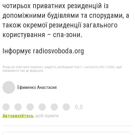
чотирьох приватних резиденцій із
допоміжними будівлями та спорудами, а
також окремої резиденції загального
користування – спа-зони.
Інформує radiosvoboda.org
Якщо ви помітили помилку, виділіть необхідний текст і натисніть Ctrl + Enter, щоб
повідомити про це редакцію
Ефименко Анастасия
0,0
Авторизуйтесь
, щоб оцінити