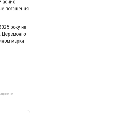
учасних
ьне погашення
2025 року на
а. Церемонію
чином марки
 оцінити