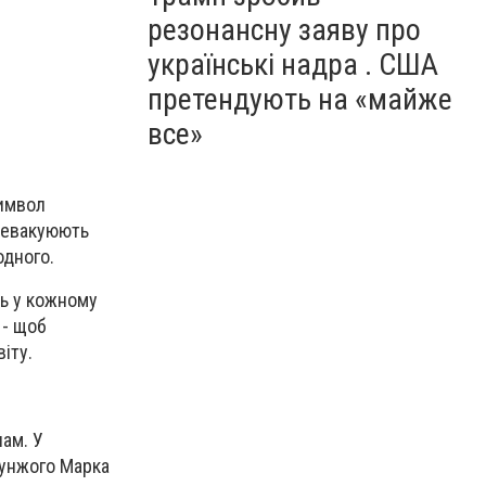
резонансну заяву про
українські надра . США
претендують на «майже
все»
символ
і евакуюють
одного.
ть у кожному
 - щоб
іту.
ам. У
рунжого Марка