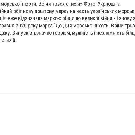
морської піхоти. Воїни трьох стихій» Фото: Укрпошта
ійний обіг нову поштову марку на честь українських морськ
нія вже відзначала маркою річницю великої війни - і знову
травня 2026 року марка "До Дня морської піхоти. Воїни трьо
дажу. Випуск відзначає героїзм, мужність і незламність бійці
 стихій.