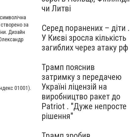
чи Литві
і символічна
 створено за
Серед поранених – діти .
їни. Дизайн
У Києві зросла кількість
 Олександр
загиблих через атаку рф
Трамп пояснив
затримку з передачею
Україні ліцензій на
ндекс 01001).
виробництво ракет до
Patriot . "Дуже непросте
рішення"
Трамп зробив