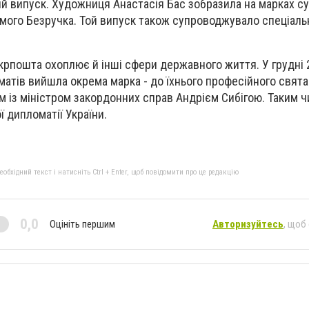
й випуск. Художниця Анастасія Бас зобразила на марках с
амого Безручка. Той випуск також супроводжувало спеціал
Укрпошта охоплює й інші сфери державного життя. У грудні 
матів вийшла окрема марка - до їхнього професійного свят
 із міністром закордонних справ Андрієм Сибігою. Таким 
 дипломатії України.
бхідний текст і натисніть Ctrl + Enter, щоб повідомити про це редакцію
0,0
Оцініть першим
Авторизуйтесь
, щоб