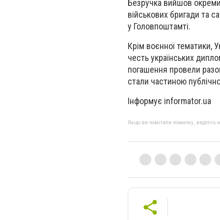
Безручка вийшов окреми
військових бригади та с
у Головпоштамті.
Крім воєнної тематики, 
честь українських дипло
погашення провели разом
стали частиною публічної
Інформує informator.ua
Якщо ви помітили помилку, виділіть нео