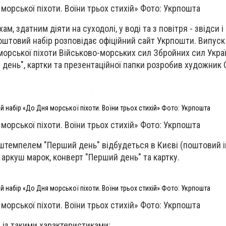
морської піхоти. Воїни трьох стихій» Фото: Укрпошта
м, здатним діяти на суходолі, у воді та з повітря - звідси 
оштовий набір розповідає офіційний сайт Укрпошти. Випуск
морської піхоти Військово-морських сил Збройних сил Укра
 день", картки та презентаційної папки розробив художник
 набір «До Дня морської піхоти. Воїни трьох стихій» Фото: Укрпошта
морської піхоти. Воїни трьох стихій» Фото: Укрпошта
штемпелем "Перший день" відбудеться в Києві (поштовий і
аркуш марок, конверт "Перший день" та картку.
 набір «До Дня морської піхоти. Воїни трьох стихій» Фото: Укрпошта
морської піхоти. Воїни трьох стихій» Фото: Укрпошта
 із такими характеристиками: