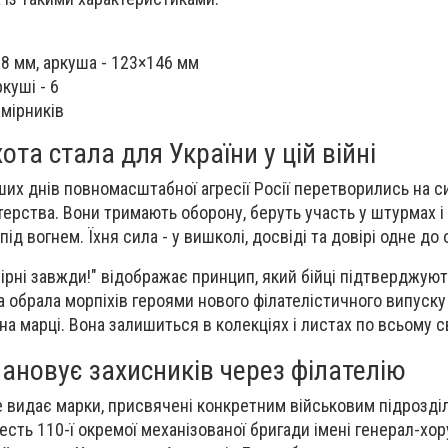
28 мм, аркуша - 123×146 мм
куші - 6
имірників
та стала для України у цій війні
рших днів повномасштабної агресії Росії перетворились на 
атерства. Вони тримають оборону, беруть участь у штурмах 
ід вогнем. Їхня сила - у вишколі, досвіді та довірі одне до 
вірні завжди!" відображає принцип, який бійці підтверджую
 обрала морпіхів героями нового філателістичного випуску
 на марці. Вона залишиться в колекціях і листах по всьому св
ановує захисників через філателію
видає марки, присвячені конкретним військовим підрозділ
честь 110-ї окремої механізованої бригади імені генерал-хо