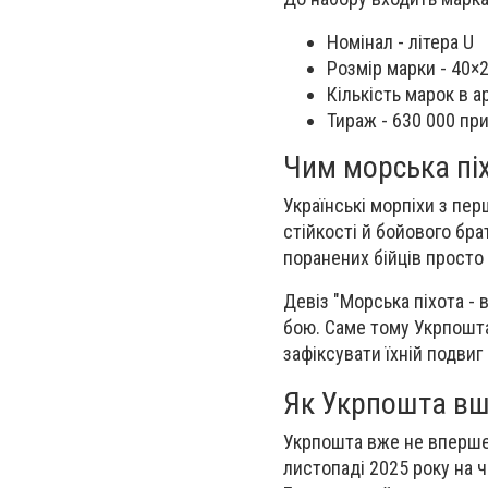
Номінал - літера U
Розмір марки - 40×
Кількість марок в ар
Тираж - 630 000 пр
Чим морська піхо
Українські морпіхи з пе
стійкості й бойового бр
поранених бійців просто п
Девіз "Морська піхота - 
бою. Саме тому Укрпошта
зафіксувати їхній подвиг
Як Укрпошта вш
Укрпошта вже не вперше 
листопаді 2025 року на 