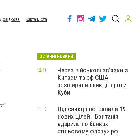
Довідкова
Карта міста
ОСТАННІ НОВИНИ
и
Через військові зв'язки з
12:41
Китаєм та рф США
розширили санкції проти
Куби
сті
Під санкції потрапили 19
11:13
нових цілей . Британія
вдарила по банках і
«тіньовому флоту» рф