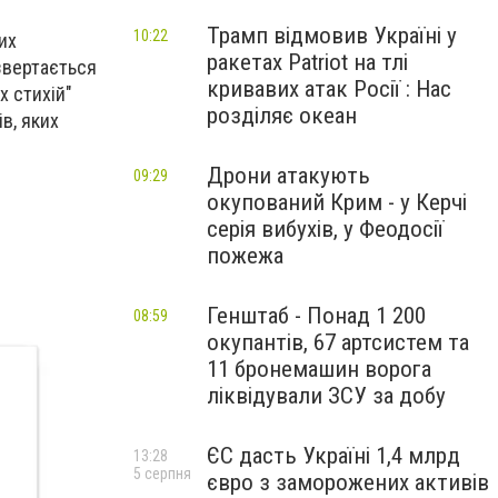
Трамп відмовив Україні у
10:22
их
ракетах Patriot на тлі
 звертається
кривавих атак Росії : Нас
х стихій"
розділяє океан
в, яких
Дрони атакують
09:29
окупований Крим - у Керчі
серія вибухів, у Феодосії
пожежа
Генштаб - Понад 1 200
08:59
окупантів, 67 артсистем та
11 бронемашин ворога
ліквідували ЗСУ за добу
ЄС дасть Україні 1,4 млрд
13:28
5 серпня
євро з заморожених активів