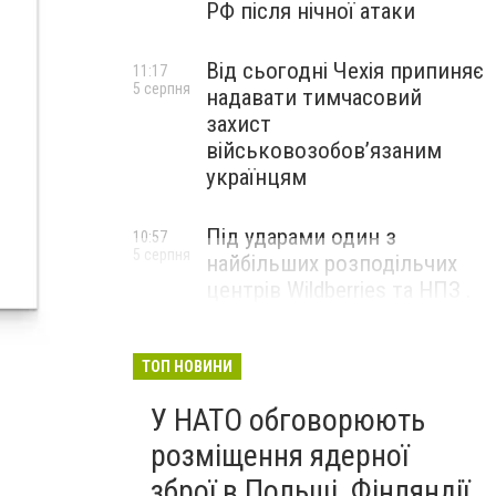
РФ після нічної атаки
Від сьогодні Чехія припиняє
11:17
5 серпня
надавати тимчасовий
захист
військовозобов’язаним
українцям
Під ударами один з
10:57
5 серпня
найбільших розподільчих
центрів Wildberries та НПЗ .
Безпілотники масовано
атакували росію
ТОП НОВИНИ
У НАТО обговорюють
розміщення ядерної
зброї в Польщі, Фінляндії