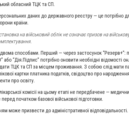
ький обласний ТЦК та СП.
ерсональних даних до державного реєстру — це потрібно д
борони країни.
тановка на військовий облік не означає призов на військов
омплектування.
двома способами. Перший — через застосунок “Резерв+”: п
D” або “Дія.Підпис” потрібно оновити необхідні відомості о
ідати ТЦК та СП за місцем проживання. З собою слід мати п
ікової картки платника податків, свідоцтво про народження
енти про освіту.
ікарської комісії на цьому етапі не передбачене — медичн
 перед початком базової військової підготовки.
ям може призвести до адміністративної відповідальності