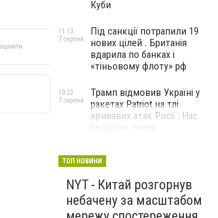
Куби
Під санкції потрапили 19
11:13
7 серпня
нових цілей . Британія
 оцінити
вдарила по банках і
«тіньовому флоту» рф
Трамп відмовив Україні у
10:22
7 серпня
ракетах Patriot на тлі
кривавих атак Росії : Нас
розділяє океан
ТОП НОВИНИ
NYT - Китай розгорнув
небачену за масштабом
мережу спостереження