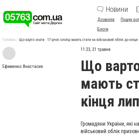
Новини
Дозвілля
Пошук ро
Блоги
Головна
Що варто знати . 17-річні хлопці мають стати на військовий облік до кінця
11:23, 21 травня
Що варто 
Ефименко Анастасия
мають ст
кінця ли
Громадяни України, які 
військовий облік призовн