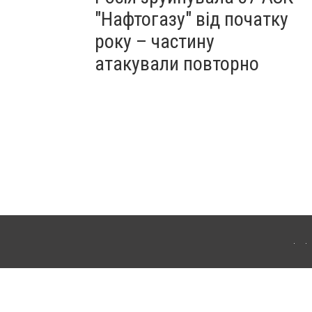
"Нафтогазу" від початку
року – частину
атакували повторно
ергачі. Для інтернет-видань обов'язкове розміщення прямого, відкритого для
лама" публікуються на правах реклами.