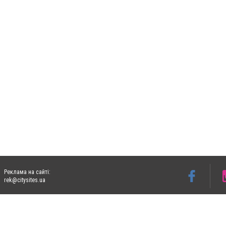
Реклама на сайті:
rek@citysites.ua
Допускається цитування матеріалів без отримання попередньої згоди 05763.com.ua з
пошукових систем гіперпосилання на цитовані статті не нижче другого абзацу в тек
Матеріали з плашками "Новини компаній", "Промо", "Партнерський матеріал", "Партнер