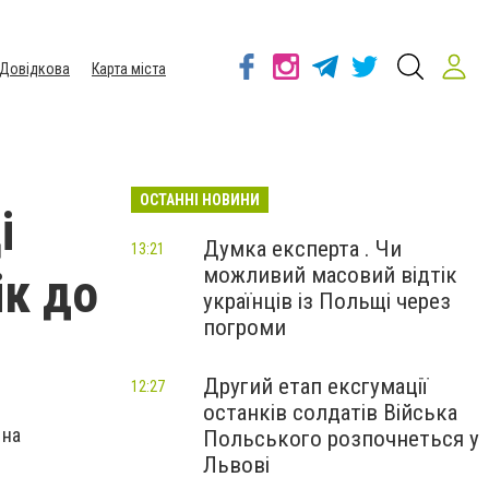
Довідкова
Карта міста
ОСТАННІ НОВИНИ
і
Думка експерта . Чи
13:21
можливий масовий відтік
ік до
українців із Польщі через
погроми
Другий етап ексгумації
12:27
останків солдатів Війська
 на
Польського розпочнеться у
Львові