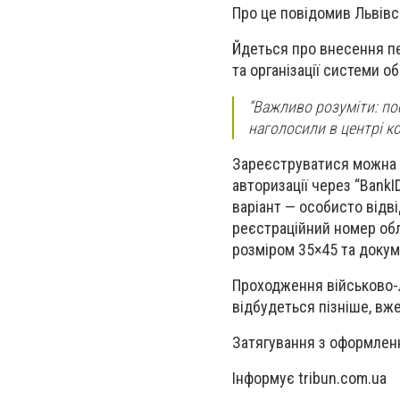
Про це повідомив Львівс
Йдеться про внесення п
та організації системи о
“Важливо розуміти: пос
наголосили в центрі к
Зареєструватися можна 
авторизації через “BankI
варіант — особисто відв
реєстраційний номер обл
розміром 35×45 та докум
Проходження військово-л
відбудеться пізніше, вже
Затягування з оформленн
Інформує tribun.com.ua