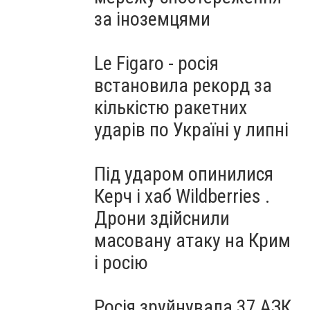
за іноземцями
Le Figaro - росія
встановила рекорд за
кількістю ракетних
ударів по Україні у липні
Під ударом опинилися
Керч і хаб Wildberries .
Дрони здійснили
масовану атаку на Крим
і росію
Росія зруйнувала 37 АЗК