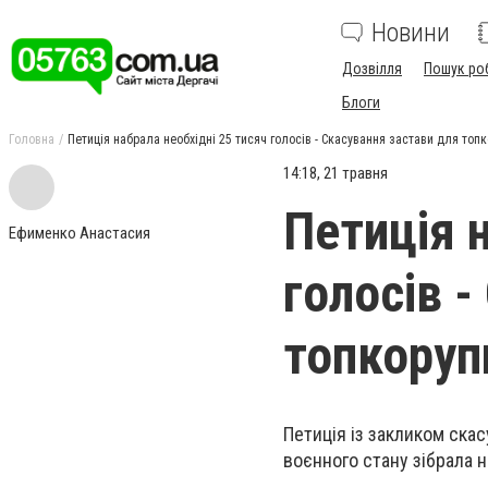
Новини
Дозвілля
Пошук ро
Блоги
Головна
Петиція набрала необхідні 25 тисяч голосів - Скасування застави для топк
14:18, 21 травня
Петиція 
Ефименко Анастасия
голосів 
топкоруп
Петиція із закликом скас
воєнного стану зібрала н