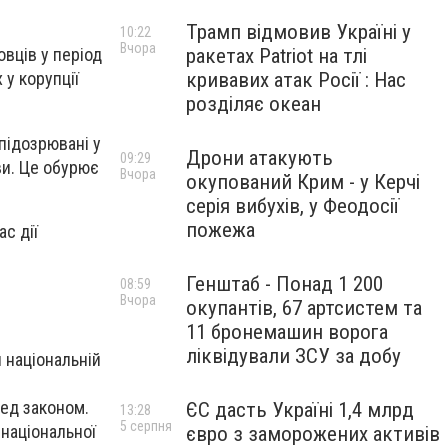
Трамп відмовив Україні у
10:22
Вчора
ракетах Patriot на тлі
вців у період
кривавих атак Росії : Нас
у корупції
розділяє океан
 підозрювані у
Дрони атакують
09:29
ви. Це обурює
Вчора
окупований Крим - у Керчі
серія вибухів, у Феодосії
пожежа
с дії
Генштаб - Понад 1 200
08:59
Вчора
окупантів, 67 артсистем та
11 бронемашин ворога
ліквідували ЗСУ за добу
 національній
ед законом.
ЄС дасть Україні 1,4 млрд
13:28
5 серпня
національної
євро з заморожених активів