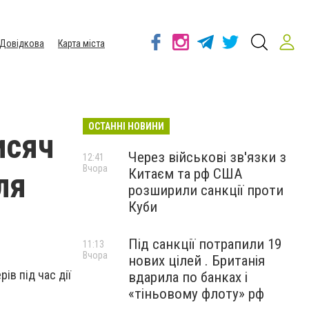
Довідкова
Карта міста
ОСТАННІ НОВИНИ
исяч
Через військові зв'язки з
12:41
Вчора
Китаєм та рф США
ля
розширили санкції проти
Куби
Під санкції потрапили 19
11:13
Вчора
нових цілей . Британія
ів під час дії
вдарила по банках і
«тіньовому флоту» рф