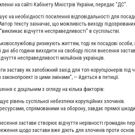
ленні на сайті Кабінету Міністрів України, передає "ДС".
ує на необхідності посилення відповідальності для посадо
Автор тексту зазначає, що можливість виходу підозрюваних 
 "викликає відчуття несправедливості" в суспільстві.
ськовослужбовці ризикують життям, тоді як посадові особи,
ні дні або години виходити на свободу після внесення заста
ідчуття несправедливості мільйонів українців.
и заставу як запобіжний захід для топ-корупціонерів під ча
 законопроект із цими змінами", — йдеться в петиції.
шення є доцільним з огляду на кілька факторів:
щує рівень суспільної небезпеки корупційних злочинів.
есурсами, спрямованими на оборону, завдає прямої шкоди
есення застави створює відчуття нерівності громадян пер
меження щодо застави вже діють для злочинів проти основ 