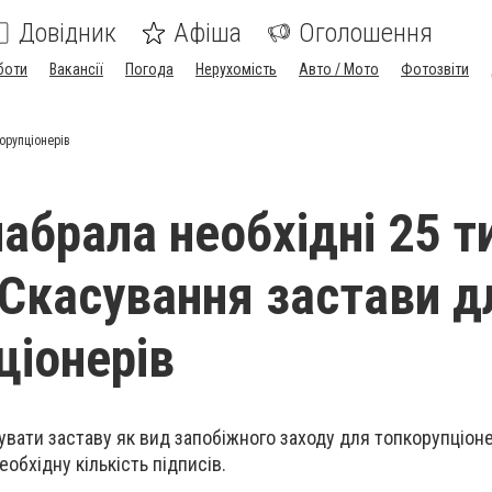
Довідник
Афіша
Оголошення
боти
Вакансії
Погода
Нерухомість
Авто / Мото
Фотозвіти
орупціонерів
набрала необхідні 25 т
- Скасування застави д
ціонерів
увати заставу як вид запобіжного заходу для топкорупціонер
еобхідну кількість підписів.