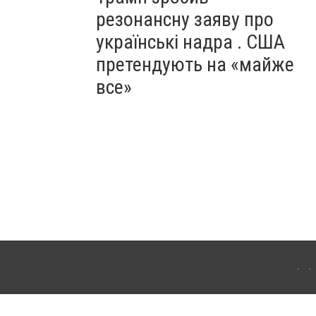
резонансну заяву про
українські надра . США
претендують на «майже
все»
ергачі. Для інтернет-видань обов'язкове розміщення прямого, відкритого для