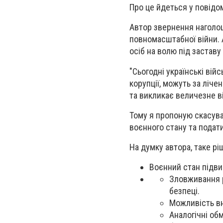
Про це йдеться у повідом
Автор звернення наголош
повномасштабної війни. 
осіб на волю під заставу
"Сьогодні українські вій
корупції, можуть за ліче
та викликає величезне в
Тому я пропоную скасуват
воєнного стану та подати
На думку автора, таке рі
Воєнний стан підви
Зловживання р
безпеці.
Можливість вн
Аналогічні об