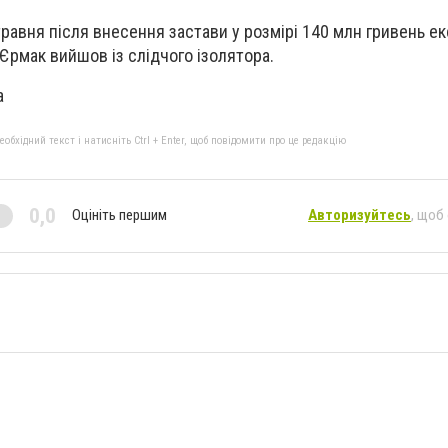
травня після внесення застави у розмірі 140 млн гривень е
Єрмак вийшов із слідчого ізолятора.
a
бхідний текст і натисніть Ctrl + Enter, щоб повідомити про це редакцію
0,0
Оцініть першим
Авторизуйтесь
, щоб