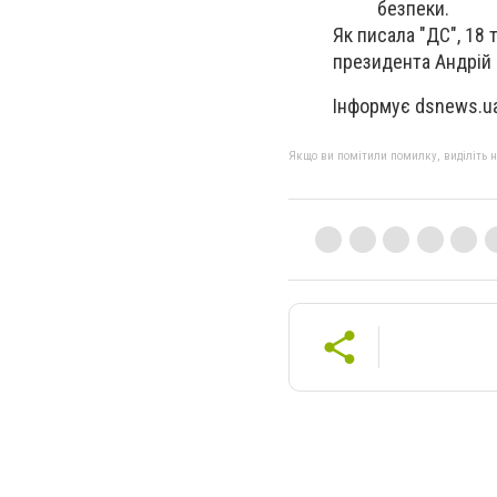
безпеки.
Як писала "ДС", 18 
президента Андрій 
Інформує dsnews.u
Якщо ви помітили помилку, виділіть нео