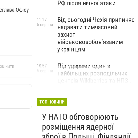
РФ після нічної атаки
ксглава Офісу
Від сьогодні Чехія припиняє
11:17
5 серпня
надавати тимчасовий
захист
військовозобов’язаним
українцям
Під ударами один з
 оцінити
10:57
5 серпня
найбільших розподільчих
центрів Wildberries та НПЗ .
Безпілотники масовано
атакували росію
ТОП НОВИНИ
У НАТО обговорюють
розміщення ядерної
зброї в Польщі, Фінляндії