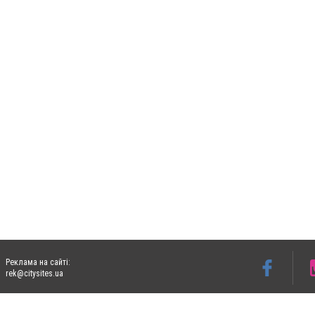
Реклама на сайті:
rek@citysites.ua
Допускається цитування матеріалів без отримання попередньої згоди 05763.com.ua з