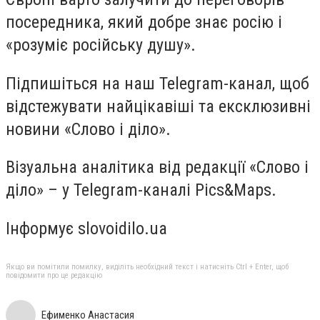
посередника, який добре знає росію і
«розуміє російську душу».
Підпишіться на наш Telegram-канал, щоб
відстежувати найцікавіші та ексклюзивні
новини «Слово і діло».
Візуальна аналітика від редакції «Слово і
діло» – у Telegram-каналі Pics&Maps.
Інформує slovoidilo.ua
Якщо ви помітили помилку, виділіть необхідний текст і натисніть Ctrl + Enter, щоб
повідомити про це редакцію
Ефименко Анастасия