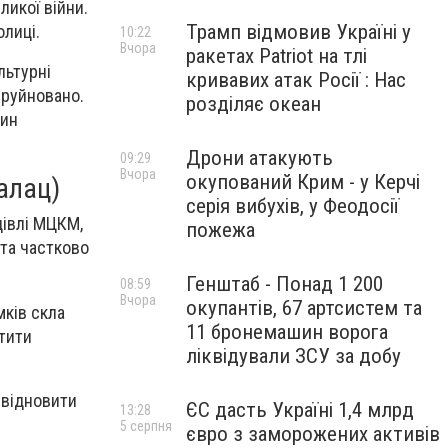
ликої війни.
Трамп відмовив Україні у
олиці.
10:22
Вчора
ракетах Patriot на тлі
льтурні
кривавих атак Росії : Нас
зруйновано.
розділяє океан
дин
Дрони атакують
09:29
Вчора
окупований Крим - у Керчі
алац)
серія вибухів, у Феодосії
дівлі МЦКМ,
пожежа
 та частково
Генштаб - Понад 1 200
08:59
Вчора
окупантів, 67 артсистем та
мків скла
11 бронемашин ворога
тити
ліквідували ЗСУ за добу
 відновити
ЄС дасть Україні 1,4 млрд
13:28
5 серпня
євро з заморожених активів