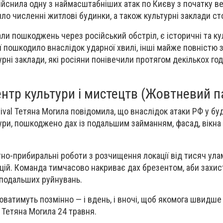
ійснила одну з наймасштабніших атак по Києву з початку ве
ло численні житлові будинки, а також культурні заклади ст
али пошкоджень через російський обстріл, є історичні та ку
ії пошкодило внаслідок ударної хвилі, інші майже повністю 
рні заклади, які росіяни понівечили протягом декількох го
нтр культури і мистецтв (Жовтневий п
ival Тетяна Могила повідомила, що внаслідок атаки РФ у бу
тури, пошкоджено дах із подальшим займанням, фасад, вікна
но-прибиральні роботи з розчищення локації від тисяч ула
цій. Команда тимчасово накриває дах брезентом, аби захис
 подальших руйнувань.
юватимуть позмінно — і вдень, і вночі, щоб якомога швидше
 Тетяна Могила 24 травня.