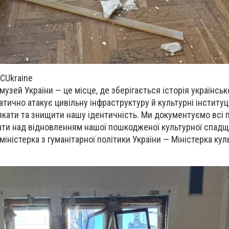
CUkraine
узей України — це місце, де зберігається історія українськ
тично атакує цивільну інфраструктуру й культурні інституц
якати та знищити нашу ідентичність. Ми документуємо вс
ти над відновленням нашої пошкодженої культурної спадщ
іністерка з гуманітарної політики України — Міністерка кул