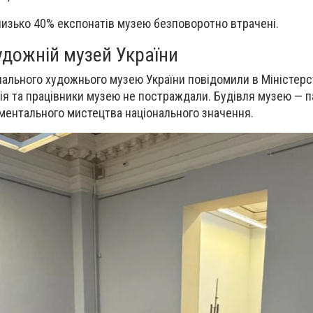
изько 40% експонатів музею безповоротно втрачені.
удожній музей України
льного художнього музею України повідомили в Міністерст
ія та працівники музею не постраждали. Будівля музею — п
нументального мистецтва національного значення.