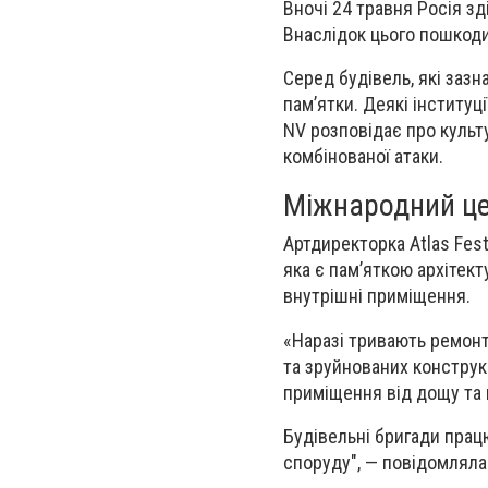
Вночі 24 травня Росія зд
Внаслідок цього пошкоди
Серед будівель, які зазн
пам’ятки. Деякі інституц
NV розповідає про культу
комбінованої атаки.
Міжнародний це
Артдиректорка Atlas Fest
яка є пам’яткою архітек
внутрішні приміщення.
«Наразі тривають ремонт
та зруйнованих конструк
приміщення від дощу та
Будівельні бригади прац
споруду", — повідомляла