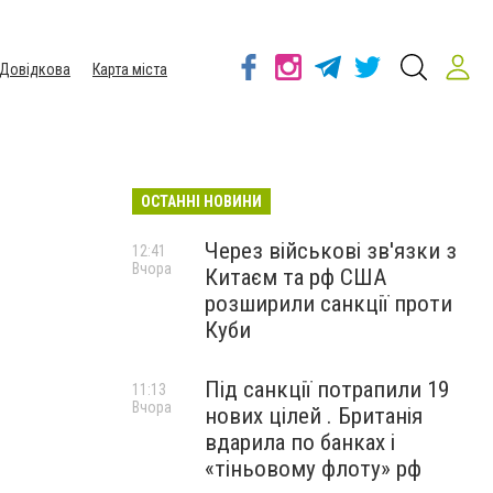
Довідкова
Карта міста
ОСТАННІ НОВИНИ
Через військові зв'язки з
12:41
Вчора
Китаєм та рф США
розширили санкції проти
Куби
Під санкції потрапили 19
11:13
Вчора
нових цілей . Британія
вдарила по банках і
«тіньовому флоту» рф