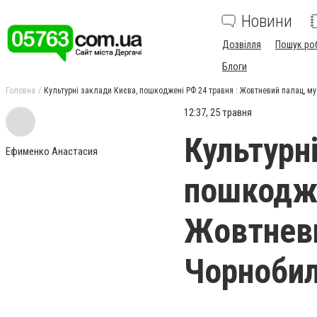
Новини
Дозвілля
Пошук ро
Блоги
Головна
Культурні заклади Києва, пошкоджені РФ 24 травня : Жовтневий палац, му
12:37, 25 травня
Культурн
Ефименко Анастасия
пошкодже
Жовтневи
Чорнобил