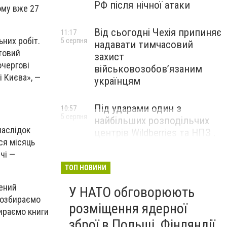
РФ після нічної атаки
тому вже 27
Від сьогодні Чехія припиняє
11:17
них робіт.
5 серпня
надавати тимчасовий
отовий
захист
чергові
військовозобов’язаним
і Києва», —
українцям
Під ударами один з
10:57
5 серпня
найбільших розподільчих
наслідок
центрів Wildberries та НПЗ .
ся місяць
Безпілотники масовано
чі —
атакували росію
ТОП НОВИНИ
ений
У НАТО обговорюють
розбираємо
розміщення ядерної
ираємо книги
зброї в Польщі, Фінляндії