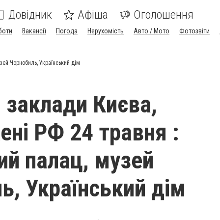
Довідник
Афіша
Оголошення
боти
Вакансії
Погода
Нерухомість
Авто / Мото
Фотозвіти
зей Чорнобиль, Український дім
і заклади Києва,
ні РФ 24 травня :
й палац, музей
ь, Український дім