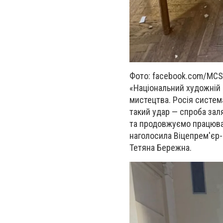
Фото: facebook.com/MCS
«Національний художній м
мистецтва. Росія система
такий удар — спроба зал
та продовжуємо працюва
наголосила Віцепрем'єр-м
Тетяна Бережна.