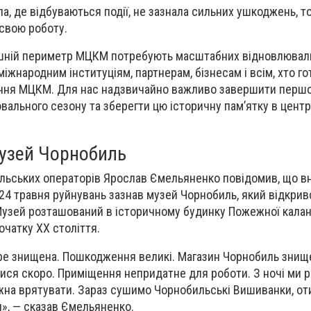
ала, де відбуваються події, не зазнала сильних ушкоджень, 
свою роботу.
ішній периметр МЦКМ потребують масштабних відновлюваль
іжнародним інституціям, партнерам, бізнесам і всім, хто г
ння МЦКМ. Для нас надзвичайно важливо завершити першо
вального сезону та зберегти цю історичну пам’ятку в центр
узей Чорнобиль
ильських операторів Ярослав Ємельяненко повідомив, що в
24 травня руйнувань зазнав музей Чорнобиль, який відкрив
 Музей розташований в історичному будинку Пожежної калан
очатку XX століття.
ре знищена. Пошкодження великі. Магазин Чорнобиль знищ
ися скоро. Приміщення непридатне для роботи. З ночі ми 
жна врятувати. Зараз сушимо Чорнобильські Вишиванки, от
и», — сказав Ємельяненко.