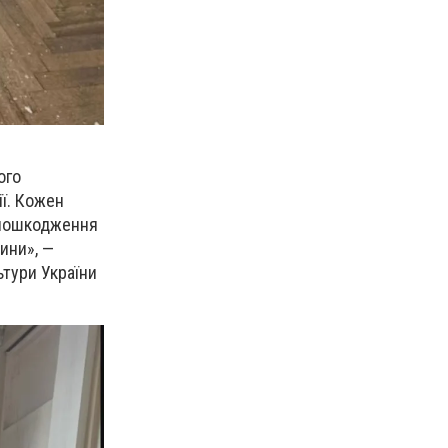
ого
ії. Кожен
і пошкодження
ини», —
ьтури України