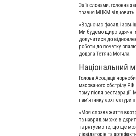
За її словами, головна з
травня МЦКМ відновить 
«Водночас фасад і зовн
Ми будемо щиро вдячні м
долучитися до відновле
роботи до початку опалю
додала Тетяна Могила.
Національний м
Голова Асоціації чорноб
масованого обстрілу РФ 
тому після реставрації.
пам’ятнику архітектури п
«Моя справа життя вкот
та навряд зможе відкрит
та рятуємо те, що ще мо
ліквідаторів та артефакт