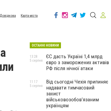
Довідкова
Карта міста
ОСТАННІ НОВИНИ
ка
ЄС дасть Україні 1,4 млрд
13:28
5 серпня
євро з заморожених активів
или
РФ після нічної атаки
Від сьогодні Чехія припиняє
11:17
5 серпня
надавати тимчасовий
захист
військовозобов’язаним
українцям