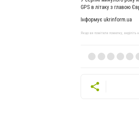
GPS в літаку з главою Єв
Інформує ukrinform.ua
Якщо ви помітили помилку, виділіть нео