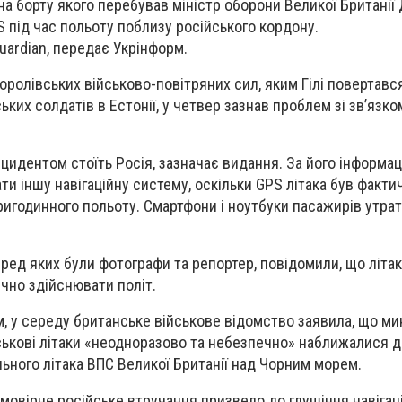
на борту якого перебував міністр оборони Великої Британії 
 під час польоту поблизу російського кордону.
uardian, передає Укрінформ.
Королівських військово-повітряних сил, яким Гілі повертав
ьких солдатів в Естонії, у четвер зазнав проблем зі зв’язко
цидентом стоїть Росія, зазначає видання. За його інформац
и іншу навігаційну систему, оскільки GPS літака був факти
ригодинного польоту. Смартфони і ноутбуки пасажирів утра
ред яких були фотографи та репортер, повідомили, що літак
чно здійснювати політ.
, у середу британське військове відомство заявила, що ми
йськові літаки «неодноразово та небезпечно» наближалися 
ьного літака ВПС Великої Британії над Чорним морем.
ймовірне російське втручання призвело до глушіння навігац