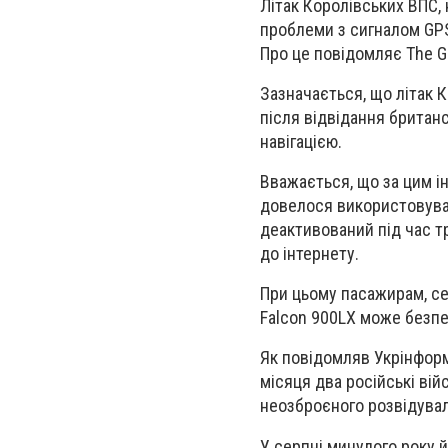
Літак Королівських ВПС, 
проблеми з сигналом GPS
Про це повідомляє The G
Зазначається, що літак 
після відвідання британс
навігацією.
Вважається, що за цим ін
довелося використовуват
деактивований під час т
до інтернету.
При цьому пасажирам, се
Falcon 900LX може безпе
Як повідомляв Укрінформ
місяця два російські ві
неозброєного розвідувал
У серпні минулого року 