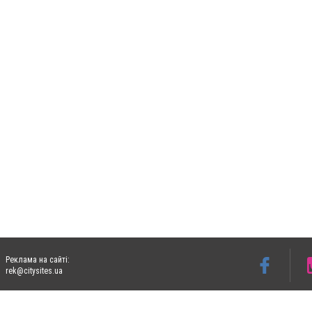
Реклама на сайті:
rek@citysites.ua
Допускається цитування матеріалів без отримання попередньої згоди 05763.com.ua з