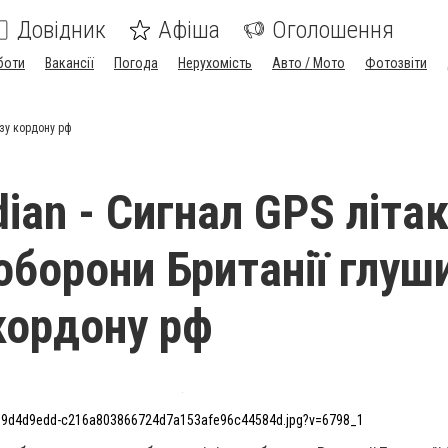
Довідник
Афіша
Оголошення
боти
Вакансії
Погода
Нерухомість
Авто / Мото
Фотозвіти
изу кордону рф
ian - Сигнал GPS літа
 оборони Британії глуш
кордону рф
9d4d9edd-c216a803866724d7a153afe96c44584d.jpg?v=6798_1