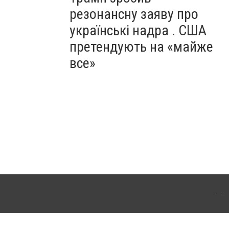
резонансну заяву про
українські надра . США
претендують на «майже
все»
ергачі. Для інтернет-видань обов'язкове розміщення прямого, відкритого для