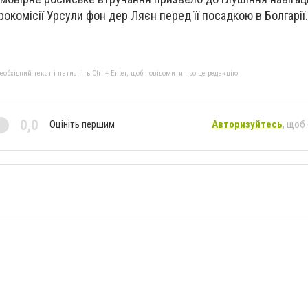
рокомісії Урсули фон дер Ляєн перед її посадкою в Болгарії.
бхідний текст і натисніть Ctrl + Enter, щоб повідомити про це редакцію
0,0
Оцініть першим
Авторизуйтесь
, щоб