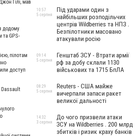
Джон Гілі, мав
Під ударами один з
10:57
5 серпня
найбільших розподільчих
центрів Wildberries та НПЗ .
ся додому
Безпілотники масовано
м та GPS-
атакували росію
Генштаб ЗСУ - Втрати армії
ією, пілотам
09:14
5 серпня
рф за добу склали 1130
чно
військових та 1715 БпЛА
тили доступ
Reuters - США майже
08:29
 Dassault
5 серпня
вичерпали запаси ракет
великої дальності
нулого
до
До чого призвели атаки
14:32
3 серпня
ЗСУ на Wildberries . 200 млрд
збитків і ризик краху банків
ійної системи