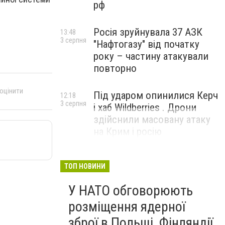
рф
Росія зруйнувала 37 АЗК
13:48
3 серпня
"Нафтогазу" від початку
року – частину атакували
повторно
 оцінити
Під ударом опинилися Керч
12:18
3 серпня
і хаб Wildberries . Дрони
здійснили масовану атаку
на Крим і росію
ТОП НОВИНИ
У НАТО обговорюють
розміщення ядерної
зброї в Польщі, Фінляндії