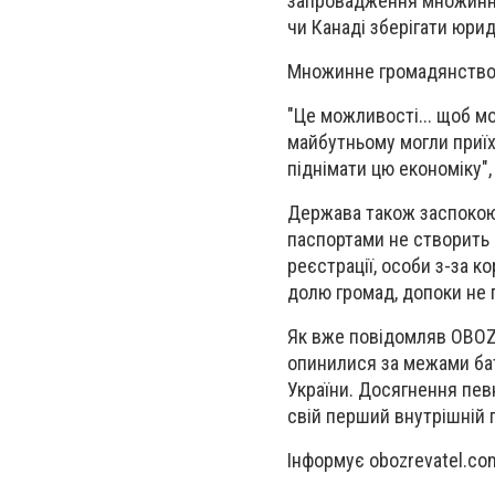
запровадження множинног
чи Канаді зберігати юрид
Множинне громадянство 
"Це можливості... щоб мо
майбутньому могли приїх
піднімати цю економіку"
Держава також заспокоює
паспортами не створить 
реєстрації, особи з-за 
долю громад, допоки не п
Як вже повідомляв OBOZ.U
опинилися за межами бат
України. Досягнення пев
свій перший внутрішній 
Інформує obozrevatel.co