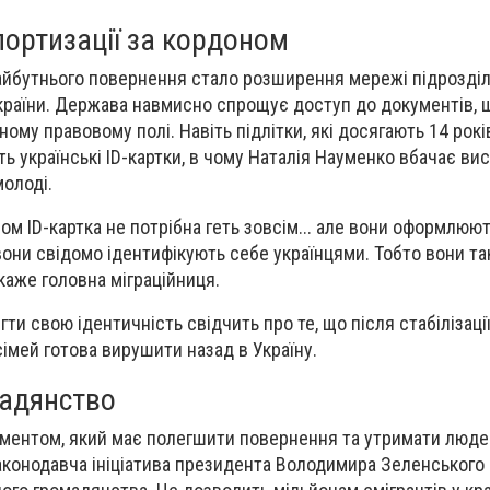
портизації за кордоном
йбутнього повернення стало розширення мережі підрозділ
раїни. Держава навмисно спрощує доступ до документів, щ
ому правовому полі. Навіть підлітки, які досягають 14 рокі
 українські ID-картки, в чому Наталія Науменко вбачає ви
молоді.
ом ID-картка не потрібна геть зовсім... але вони оформлюют
вони свідомо ідентифікують себе українцями. Тобто вони та
 каже головна міграційниця.
ти свою ідентичність свідчить про те, що після стабілізаці
сімей готова вирушити назад в Україну.
адянство
ументом, який має полегшити повернення та утримати люде
законодавча ініціатива президента Володимира Зеленського