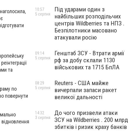
Під ударами один з
10:57
 наголосила,
5 серпня
найбільших розподільчих
 є
центрів Wildberries та НПЗ .
підготувати
Безпілотники масовано
атакували росію
Генштаб ЗСУ - Втрати армії
09:14
європейську
5 серпня
рф за добу склали 1130
реінтеграції
військових та 1715 БпЛА
ами та
Reuters - США майже
08:29
5 серпня
граму по
вичерпали запаси ракет
во повернути
великої дальності
До чого призвели атаки
14:32
имально
3 серпня
ЗСУ на Wildberries . 200 млрд
я відновлення
збитків і ризик краху банків