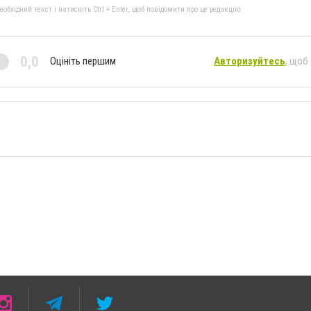
бхідний текст і натисніть Ctrl + Enter, щоб повідомити про це редакцію
0,0
Оцініть першим
Авторизуйтесь
, щоб