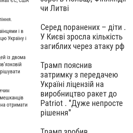
їнах ЄС, США
чи Литві
іння.
Серед поранених – діти .
аїнцями і в
У Києві зросла кількість
цю Україну і
загиблих через атаку рф
ей із двома
Трамп пояснив
ов'язковій
ирішувати
затримку з передачею
Україні ліцензій на
ричин
виробництво ракет до
 мешканців
Patriot . "Дуже непросте
ина отримати
рішення"
Трамп зробив