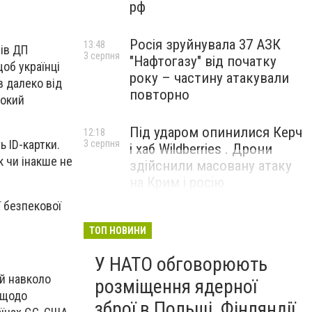
рф
Росія зруйнувала 37 АЗК
13:48
ів ДП
3 серпня
"Нафтогазу" від початку
об українці
року – частину атакували
в далеко від
повторно
сокий
Під ударом опинилися Керч
12:18
ь ID-картки.
3 серпня
і хаб Wildberries . Дрони
к чи інакше не
здійснили масовану атаку
на Крим і росію
ї безпекової
ТОП НОВИНИ
У НАТО обговорюють
й навколо
розміщення ядерної
 щодо
зброї в Польщі, Фінляндії