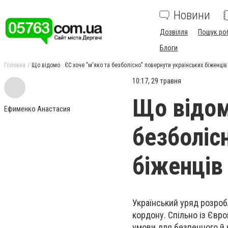
Новини
Дозвілля
Пошук ро
Блоги
Головна
Що відомо . ЄС хоче "м'яко та безболісно" повернути українських біженців
10:17, 29 травня
Що відомо
Ефименко Анастасия
безболіс
біженців
Український уряд розробл
кордону. Спільно із Євр
умови для безпечного й