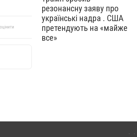
резонансну заяву про
українські надра . США
претендують на «майже
 оцінити
все»