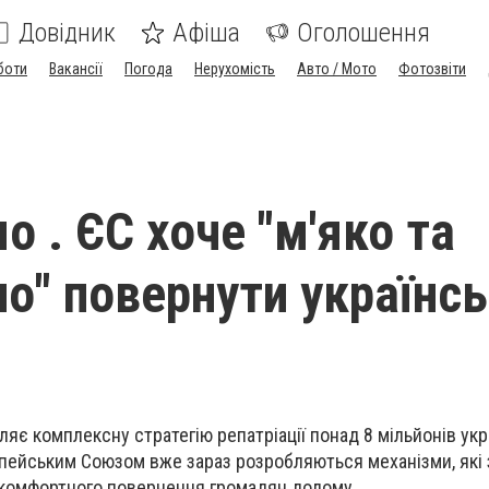
Довідник
Афіша
Оголошення
боти
Вакансії
Погода
Нерухомість
Авто / Мото
Фотозвіти
 . ЄС хоче "м'яко та
но" повернути українс
яє комплексну стратегію репатріації понад 8 мільйонів укра
опейським Союзом вже зараз розробляються механізми, які
 комфортного повернення громадян додому.