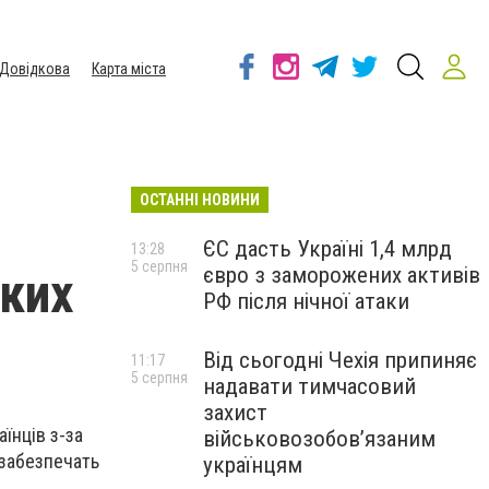
Довідкова
Карта міста
ОСТАННІ НОВИНИ
ЄС дасть Україні 1,4 млрд
13:28
5 серпня
євро з заморожених активів
ьких
РФ після нічної атаки
Від сьогодні Чехія припиняє
11:17
5 серпня
надавати тимчасовий
захист
їнців з-за
військовозобов’язаним
 забезпечать
українцям