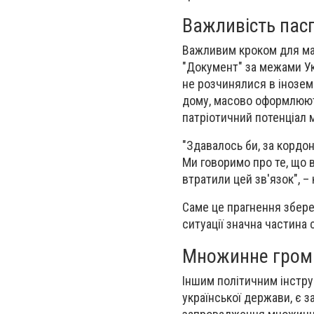
Важливість пас
Важливим кроком для ма
"Документ" за межами Ук
не розчинялися в іноземн
дому, масово оформлюють
патріотичний потенціал 
"Здавалось би, за кордон
Ми говоримо про те, що 
втратили цей зв'язок", –
Саме це прагнення зберег
ситуації значна частина 
Множинне гром
Іншим політичним інстр
української держави, є 