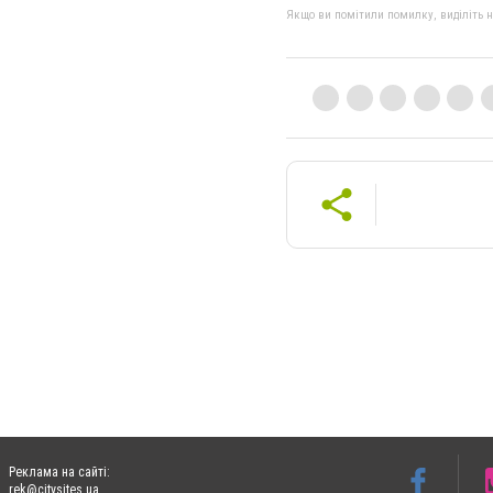
Якщо ви помітили помилку, виділіть нео
Реклама на сайті:
rek@citysites.ua