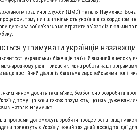
ержавної міграційної служби (ДМС) Наталія Науменко. Вона
процесом, тому нинішня кількість українців за кордоном не
але держава зобовʼязана не втратити зв'язок із людьми та 
мбеку.
ається утримувати українців назавжди
ьовитості українських біженців та їхній значний внесок у 
 міжнародному рівні триває активна робота над програмами 
е веде постійний діалог із багатьма європейськими політик
, яким чином досить таки м'яко, безболісно розробити про
Україну, тому що вони також розуміють, що нам дуже важли
начає Наталія Науменко.
ькі програми допоможуть зробити процес репатріації макс
дяни привезуть в Україну новий західний досвід та ідеї дл