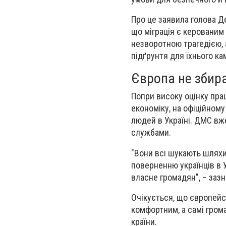
Про це заявила голова Д
що міграція є керованим 
незворотною трагедією, 
підґрунтя для їхнього ка
Європа не збир
Попри високу оцінку прац
економіку, на офіційному
людей в Україні. ДМС вж
службами.
"Вони всі шукають шляхи
поверненню українців в 
власне громадян", – заз
Очікується, що європейс
комфортним, а самі грома
країни.