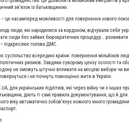
о громадянства. Це дозволить мільйонам емігрантів у кра
ичний зв'язок із батьківщиною.
– це насамперед можливості для повернення нового покол
лоді люди, які народилися за кордоном, відчували себе укр
ати сюди без зайвих бюрократичних процедур... розвивати 
, – підкреслює голова ДМС.
 суспільство всередині країни: повернення мільйонів люд
політичних ризиків. Завдяки суворому цензу осілості та об
кордону не зможуть штучно впливати на місцеві вибори чи в
овернуться і не почнуть повноцінно жити в Україні.
A, для українських підлітків, які через війну чи з інших п
ьківщини, діють ті самі правила документування, що й для
ного віку автоматично зобов'язує кожного юного громадян
паспорт.
m