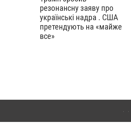
резонансну заяву про
українські надра . США
претендують на «майже
все»
ергачі. Для інтернет-видань обов'язкове розміщення прямого, відкритого для