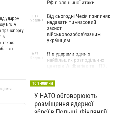
РФ після нічної атаки
Від сьогодні Чехія припиняє
11:17
під ударом
5 серпня
надавати тимчасовий
розу БпЛА
захист
х транспорту
військовозобов’язаним
я в
українцям
ом також
бласті.
Під ударами один з
10:57
5 серпня
найбільших розподільчих
центрів Wildberries та НПЗ .
Безпілотники масовано
атакували росію
ТОП НОВИНИ
 оцінити
У НАТО обговорюють
розміщення ядерної
зброї в Польщі, Фінляндії