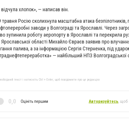
відчула хлопок», — написав він.
29 травня Росію сколихнула масштабна атака безпілотників, 
афтопереробні заводи у Волгограді та Ярославлі. Через заг
во зупинила роботу аеропорту в Ярославлі та перекрила ру
р Ярославської області Михайло Євраєв заявив про влучанн
гання палива, а за інформацією Сергія Стерненка, під удар
граднефтепереработка» — найбільший НПЗ Волгоградської о
бхідний текст і натисніть Ctrl + Enter, щоб повідомити про це редакцію
0,0
Оцініть першим
Авторизуйтесь
, щоб