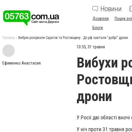
Новини
Дозвілля
Пошук ро
Блоги
Головна
Вибухи розірвали Саратов та Ростовщину . До рф завітали "добрі" дрони
10:55, 31 травня
Вибухи р
Ефименко Анастасия
Ростовщи
дрони
У Росії дві області вноч
У ніч проти 31 травня р