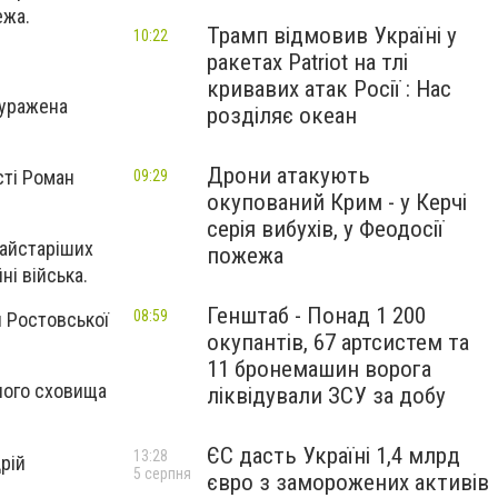
ежа.
Трамп відмовив Україні у
10:22
ракетах Patriot на тлі
кривавих атак Росії : Нас
 уражена
розділяє океан
Дрони атакують
сті Роман
09:29
окупований Крим - у Керчі
серія вибухів, у Феодосії
найстаріших
пожежа
і війська.
Генштаб - Понад 1 200
08:59
н Ростовської
окупантів, 67 артсистем та
11 бронемашин ворога
вного сховища
ліквідували ЗСУ за добу
ЄС дасть Україні 1,4 млрд
13:28
рій
5 серпня
євро з заморожених активів