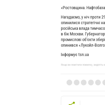
«Ростовщина. Нафтобаза 
Нагадаємо, у ніч проти 
опинилися стратегічні н
російська влада тимчасо
в бік Москви. Губернато
промислові об’єкти збері
опинився «Лукойл-Волго
Інформує tsn.ua
Якщо ви помітили помилку, виділіть нео