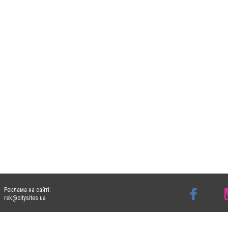
Реклама на сайті:
rek@citysites.ua
Допускається цитування матеріалів без отримання попередньої згоди 05763.com.ua з