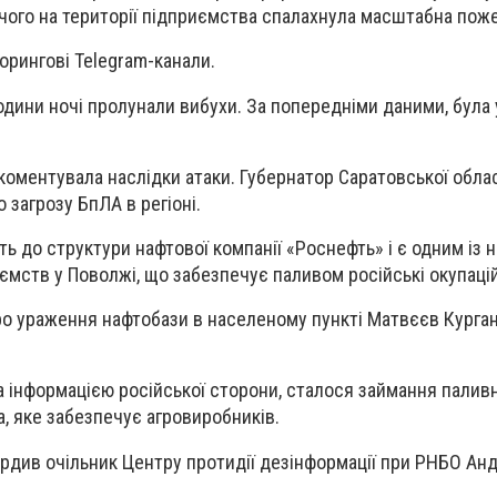
 чого на території підприємства спалахнула масштабна пож
орингові Telegram-канали.
години ночі пролунали вибухи. За попередніми даними, була
 коментувала наслідки атаки. Губернатор Саратовської обла
 загрозу БпЛА в регіоні.
ь до структури нафтової компанії «Роснефть» і є одним із 
мств у Поволжі, що забезпечує паливом російські окупаційн
о ураження нафтобази в населеному пункті Матвєєв Курга
 за інформацією російської сторони, сталося займання пали
, яке забезпечує агровиробників.
ердив очільник Центру протидії дезінформації при РНБО Анд