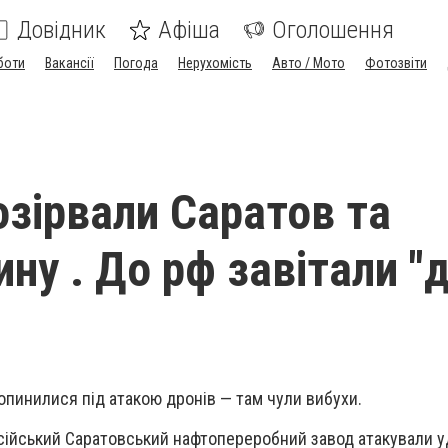
Довідник
Афіша
Оголошення
боти
Вакансії
Погода
Нерухомість
Авто / Мото
Фотозвіти
озірвали Саратов та
ну . До рф завітали "д
і опинилися під атакою дронів — там чули вибухи.
осійський Саратовський нафтопереробний завод атакували у