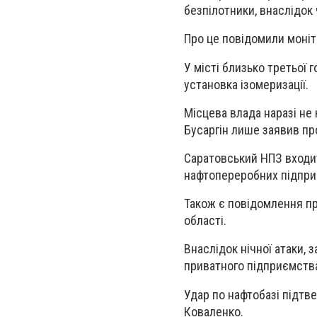
безпілотники, внаслідок
Про це повідомили моніт
У місті близько третьої 
установка ізомеризації.
Місцева влада наразі не
Бусаргін лише заявив про
Саратовський НПЗ входит
нафтопереробних підприє
Також є повідомлення пр
області.
Внаслідок нічної атаки,
приватного підприємства
Удар по нафтобазі підтв
Коваленко.