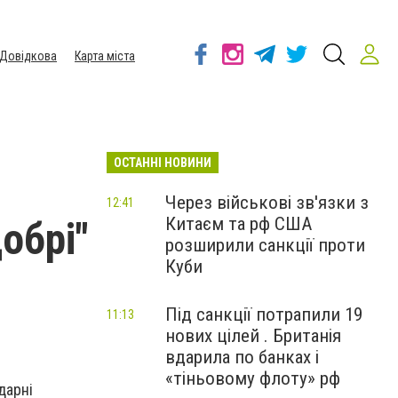
Довідкова
Карта міста
ОСТАННІ НОВИНИ
Через військові зв'язки з
12:41
Китаєм та рф США
обрі"
розширили санкції проти
Куби
Під санкції потрапили 19
11:13
нових цілей . Британія
вдарила по банках і
«тіньовому флоту» рф
дарні