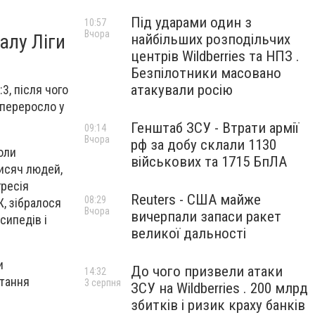
Під ударами один з
10:57
Вчора
алу Ліги
найбільших розподільчих
центрів Wildberries та НПЗ .
Безпілотники масовано
атакували росію
3, після чого
 переросло у
Генштаб ЗСУ - Втрати армії
09:14
Вчора
рф за добу склали 1130
оли
військових та 1715 БпЛА
тисяч людей,
гресія
Reuters - США майже
08:29
, зібралося
Вчора
вичерпали запаси ракет
сипедів і
великої дальності
и
До чого призвели атаки
14:32
стання
3 серпня
ЗСУ на Wildberries . 200 млрд
збитків і ризик краху банків