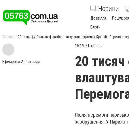
Новини
Дозвілля
Пошук ро
Блоги
Головна
20 тисяч футбольних фанатів влаштували погроми у Франції . Перемога пе
15:19, 31 травня
20 тисяч
Ефименко Анастасия
влаштува
Перемога
Після перемоги паризьког
заворушення. У Парижі та