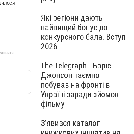
ршилося
Які регіони дають
найвищий бонус до
конкурсного бала. Вступ
2026
 оцінити
The Telegraph - Боріс
Джонсон таємно
побував на фронті в
Україні заради зйомок
фільму
З’явився каталог
книжкових ініціатив на