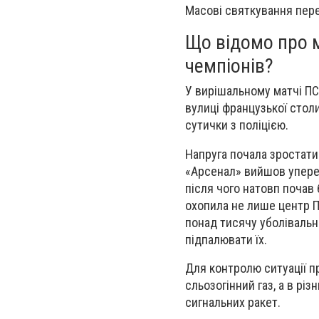
Масові святкування пере
Що відомо про м
чемпіонів?
У вирішальному матчі ПСЖ
вулиці французької стол
сутички з поліцією.
Напруга почала зростати
«Арсенал» вийшов уперед
після чого натовп почав
охопила не лише центр П
понад тисячу уболівальни
підпалювати їх.
Для контролю ситуації п
сльозогінний газ, а в рі
сигнальних ракет.