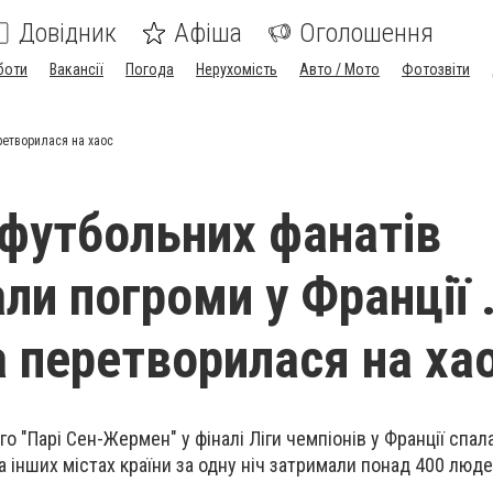
Довідник
Афіша
Оголошення
боти
Вакансії
Погода
Нерухомість
Авто / Мото
Фотозвіти
ретворилася на хаос
 футбольних фанатів
ли погроми у Франції 
 перетворилася на ха
о "Парі Сен-Жермен" у фіналі Ліги чемпіонів у Франції спал
 інших містах країни за одну ніч затримали понад 400 люде