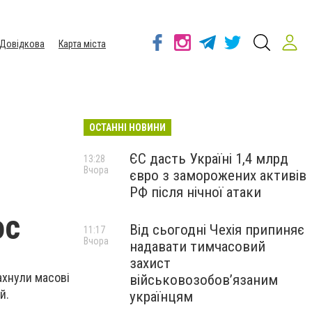
Довідкова
Карта міста
ОСТАННІ НОВИНИ
ЄС дасть Україні 1,4 млрд
13:28
Вчора
євро з заморожених активів
.
РФ після нічної атаки
ос
Від сьогодні Чехія припиняє
11:17
Вчора
надавати тимчасовий
захист
ахнули масові
військовозобов’язаним
й.
українцям