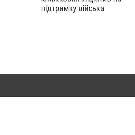
підтримку війська
ергачі. Для інтернет-видань обов'язкове розміщення прямого, відкритого для
лама" публікуються на правах реклами.
ості
Правила сайту