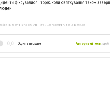
нциденти фіксувалися і торік, коли святкування також заве
 людей.
бхідний текст і натисніть Ctrl + Enter, щоб повідомити про це редакцію
0,0
Оцініть першим
Авторизуйтесь
, щоб