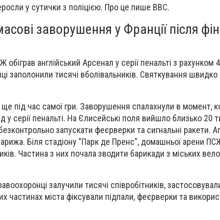
росли у сутички з поліцією. Про це пише BBC.
асові заворушення у Франції після фін
 обіграв англійський Арсенал у серії пенальті з рахунком 4:
иці заполонили тисячі вболівальників. Святкування швидко
 ще під час самої гри. Заворушення спалахнули в момент, к
 у серії пенальті. На Єлисейські поля вийшло близько 20 
 безконтрольно запускати феєрверки та сигнальні ракети. А
арижа. Біля стадіону "Парк де Пренс", домашньої арени ПСЖ
ків. Частина з них почала зводити барикади з міських вело
равоохоронці залучили тисячі співробітників, застосовувал
зних частинах міста фіксували підпали, феєрверки та викори