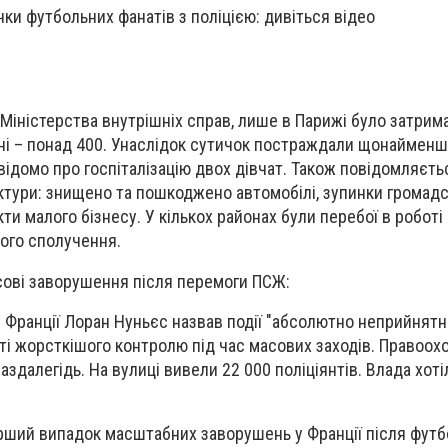
ки футбольних фанатів з поліцією: дивіться відео
Міністерства внутрішніх справ, лише в Парижі було затрим
аїні – понад 400. Унаслідок сутичок постраждали щонаймен
 відомо про госпіталізацію двох дівчат. Також повідомляєть
тури: знищено та пошкоджено автомобілі, зупинки громадс
кти малого бізнесу. У кількох районах були перебої в роботі
кого сполучення.
сові заворушення після перемоги ПСЖ:
в Франції Лоран Нуньєс назвав події "абсолютно неприйнятн
ті жорсткішого контролю під час масових заходів. Правоох
аздалегідь. На вулиці вивели 22 000 поліціянтів. Влада хот
рший випадок масштабних заворушень у Франції після фут