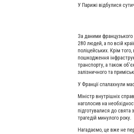
У Парижі відбулися сутич
За даними французького 
280 людей, а по всій кр
поліцейських. Крім того,
пошкодження інфраструк
транспорту, а також об'є
залізничного та примісь
У Франції спалахнули ма
Міністр внутрішніх спра
наголосив на необхіднос
підготувалися до свята з
трагедій минулого року.
Нагадаємо, це вже не пе