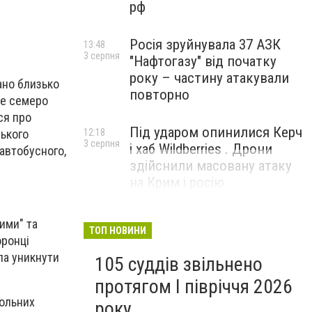
рф
Росія зруйнувала 37 АЗК
13:48
3 серпня
"Нафтогазу" від початку
року – частину атакували
ано близько
повторно
ше семеро
ся про
Під ударом опинилися Керч
12:18
ького
3 серпня
і хаб Wildberries . Дрони
 автобусного,
здійснили масовану атаку
на Крим і росію
ими" та
ТОП НОВИНИ
оронці
іла уникнути
105 суддів звільнено
протягом I півріччя 2026
больних
року