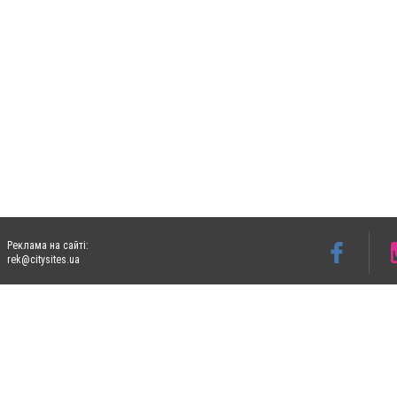
Реклама на сайті:
rek@citysites.ua
Допускається цитування матеріалів без отримання попередньої згоди 05763.com.ua з
пошукових систем гіперпосилання на цитовані статті не нижче другого абзацу в тек
Матеріали з плашками "Новини компаній", "Промо", "Партнерський матеріал", "Партнер
Реклама на сайті
Ф