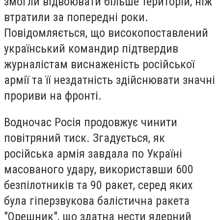
змогли відвоювати більше територій, ніж
втратили за попередні роки.
Повідомляється, що високопоставлений
український командир підтвердив
журналістам виснаженість російської
армії та її нездатність здійснювати значні
прориви на фронті.
Водночас Росія продовжує чинити
повітряний тиск. Згадується, як
російська армія завдала по Україні
масованого удару, використавши 600
безпілотників та 90 ракет, серед яких
була гіперзвукова балістична ракета
"Орешник", що здатна нести ядерний