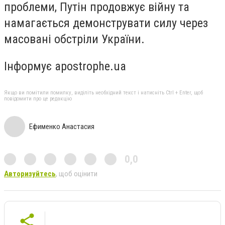
проблеми, Путін продовжує війну та
намагається демонструвати силу через
масовані обстріли України.
Інформує apostrophe.ua
Якщо ви помітили помилку, виділіть необхідний текст і натисніть Ctrl + Enter, щоб
повідомити про це редакцію
Ефименко Анастасия
0,0
Авторизуйтесь
, щоб оцінити