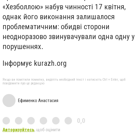
«Хезболлою» набув чинності 17 квітня,
однак його виконання залишалося
проблематичним: обидві сторони
неодноразово звинувачували одна одну у
порушеннях.
Інформує kurazh.org
Якщо ви помітили помилку, виділіть необхідний текст і натисніть Ctrl + Enter, щоб
повідомити про це редакцію
Ефименко Анастасия
0,0
Авторизуйтесь
, щоб оцінити