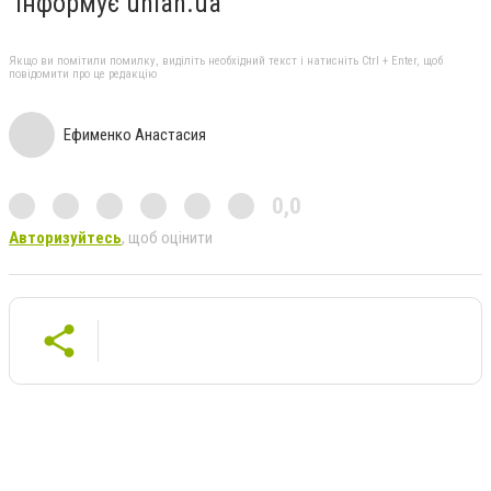
Інформує unian.ua
Якщо ви помітили помилку, виділіть необхідний текст і натисніть Ctrl + Enter, щоб
повідомити про це редакцію
Ефименко Анастасия
0,0
Авторизуйтесь
, щоб оцінити