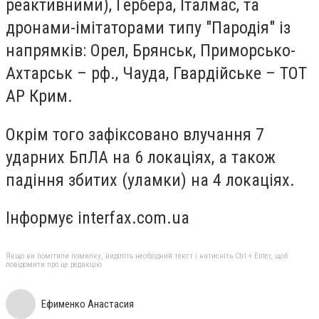
реактивними), Гербера, Італмас, та
дронами-імітаторами типу "Пародія" із
напрямків: Орел, Брянськ, Приморсько-
Ахтарськ – рф., Чауда, Гвардійське – ТОТ
АР Крим.
Окрім того зафіксовано влучання 7
ударних БпЛА на 6 локаціях, а також
падіння збитих (уламки) на 4 локаціях.
Інформує interfax.com.ua
Якщо ви помітили помилку, виділіть необхідний текст і натисніть Ctrl + Enter, щоб
повідомити про це редакцію
Ефименко Анастасия