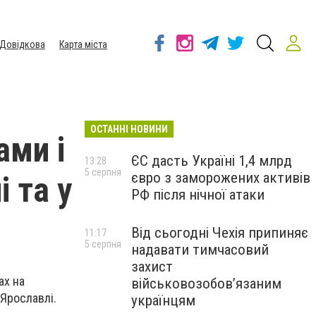
Довідкова
Карта міста
ОСТАННІ НОВИНИ
ами і
ЄС дасть Україні 1,4 млрд
13:28
5 серпня
євро з заморожених активів
 та у
РФ після нічної атаки
Від сьогодні Чехія припиняє
11:17
5 серпня
надавати тимчасовий
захист
ах на
військовозобов’язаним
 Ярославлі.
українцям