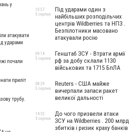
чань у
Під ударами один з
10:57
5 серпня
найбільших розподільчих
центрів Wildberries та НПЗ .
Безпілотники масовано
іли атакувати
атакували росію
ід ударами
Генштаб ЗСУ - Втрати армії
09:14
5 серпня
рф за добу склали 1130
ежі почали
військових та 1715 БпЛА
нати приліт
Reuters - США майже
08:29
5 серпня
вичерпали запаси ракет
великої дальності
азову трубу.
До чого призвели атаки
14:32
3 серпня
ЗСУ на Wildberries . 200 млрд
збитків і ризик краху банків
"А це