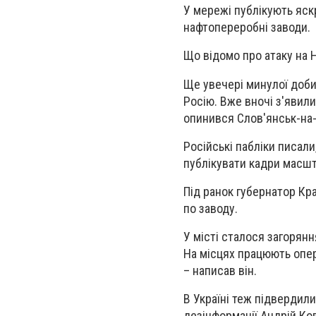
У мережі публікують яскр
нафтопереробні заводи.
Що відомо про атаку на 
Ще увечері минулої доби 
Росію. Вже вночі з'явил
опинився Слов'янськ-на-
Російські пабліки писали
публікувати кадри масшт
Під ранок губернатор Кр
по заводу.
У місті сталося загорянн
На місцях працюють опер
– написав він.
В Україні теж підвердили
дезінформації Андрій Ков