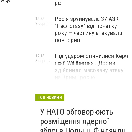
рф
Росія зруйнувала 37 АЗК
13:48
3 серпня
"Нафтогазу" від початку
року – частину атакували
повторно
Під ударом опинилися Керч
12:18
3 серпня
і хаб Wildberries . Дрони
здійснили масовану атаку
на Крим і росію
ТОП НОВИНИ
У НАТО обговорюють
розміщення ядерної
зброї в Польщі, Фінляндії