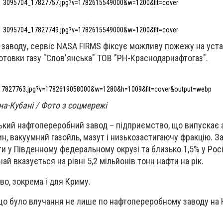
3095704_17827757.jpg?v=1782615549000&w=1200&fit=cover
3095704_17827749.jpg?v=1782615549000&w=1200&fit=cover
заводу, сервіс NASA FIRMS фіксує можливу пожежу на уста
дготовки газу "Слов'янська" ТОВ "РН-Краснодарнафтогаз".
17827763.jpg?v=1782619058000&w=1280&h=1009&fit=cover&output=webp
на-Кубані / Фото з соцмережі
кий нафтопереробний завод – підприємство, що випускає ав
ин, вакуумний газойль, мазут і низькозастигаючу фракцію. З
и у Південному федеральному окрузі та близько 1,5% у Росі
ай вказується на рівні 5,2 мільйонів тонн нафти на рік.
во, зокрема і для Криму.
 що було влучання не лише по нафтопереробному заводу на К
.