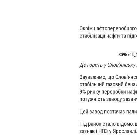
Окрім нафтопереробного 
стабілізації нафти та пі
3095704_
Де горить у Слов'янську-
Зауважимо, що Слов'янсь
стабільний газовий бенз
9% ринку переробки нафт
потужність заводу зазвич
Цей завод постачає пали
Під ранок стало відомо,
зазнав і НПЗ у Ярославлі