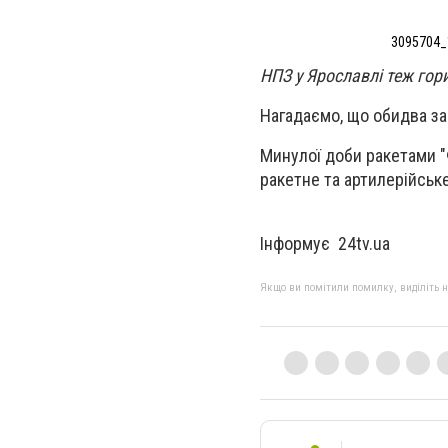
3095704_
НПЗ у Ярославлі теж гор
Нагадаємо, що обидва за
Минулої доби ракетами "
ракетне та артилерійськ
Інформує 24tv.ua
Якщо ви помітили помилку, виділіть нео