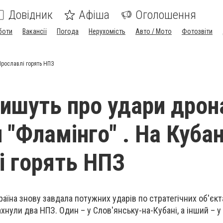
Довідник
Афіша
Оголошення
боти
Вакансії
Погода
Нерухомість
Авто / Мото
Фотозвіти
 Ярославлі горять НПЗ
пишуть про удари дрон
"Фламінго" . На Кубані
і горять НПЗ
раїна знову завдала потужних ударів по стратегічних об'єкт
лахнули два НПЗ. Один – у Cлов'янську-на-Кубані, а інший – у