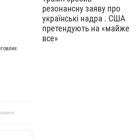
резонансну заяву про
українські надра . США
претендують на «майже
все»
отовляє
 оцінити