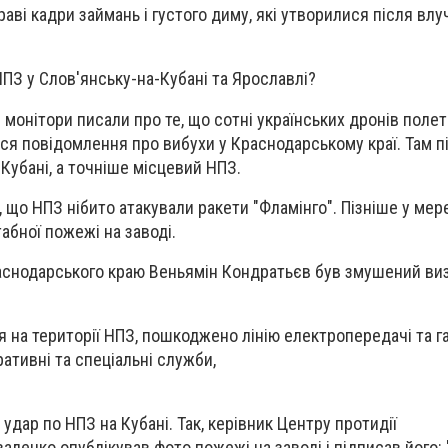
аві кадри займань і густого диму, які утворилися після влу
НПЗ у Слов'янську-на-Кубані та Ярославлі?
монітори писали про те, що сотні українських дронів полет
ися повідомлення про вибухи у Краснодарському краї. Там п
Кубані, а точніше місцевий НПЗ.
, що НПЗ нібито атакували ракети "Фламінго". Пізніше у мер
абної пожежі на заводі.
аснодарського краю Веньямін Кондратьєв був змушений виз
я на території НПЗ, пошкоджено лінію електропередачі та г
ативні та спеціальні служби,
 удар по НПЗ на Кубані. Так, керівник Центру протидії
аленко опублікував фото пожежі на заводі і підписав його: 