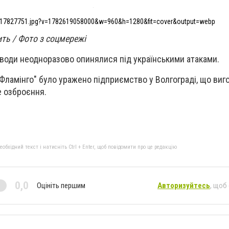
17827751.jpg?v=1782619058000&w=960&h=1280&fit=cover&output=webp
ить / Фото з соцмережі
води неодноразово опинялися під українськими атаками.
Фламінго" було уражено підприємство у Волгограді, що виг
е озброєння.
бхідний текст і натисніть Ctrl + Enter, щоб повідомити про це редакцію
0,0
Оцініть першим
Авторизуйтесь
, щоб