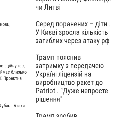
чи Литві
Серед поранених – діти .
новці
У Києві зросла кількість
загиблих через атаку рф
Трамп пояснив
затримку з передачею
іаційну гас,
аймає близько
Україні ліцензій на
ї. Проектна
виробництво ракет до
Patriot . "Дуже непросте
рішення"
убані. Атаки
Трамп зробив