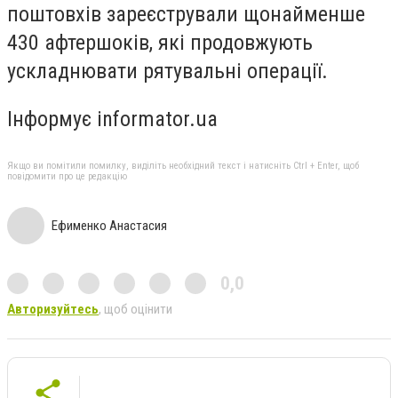
поштовхів зареєстрували щонайменше
430 афтершоків, які продовжують
ускладнювати рятувальні операції.
Інформує informator.ua
Якщо ви помітили помилку, виділіть необхідний текст і натисніть Ctrl + Enter, щоб
повідомити про це редакцію
Ефименко Анастасия
0,0
Авторизуйтесь
, щоб оцінити