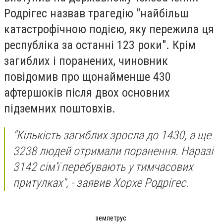
Родрігес назвав трагедію "найбільш
катастрофічною подією, яку пережила ця
республіка за останні 123 роки". Крім
загиблих і поранених, чиновник
повідомив про щонайменше 430
афтершоків після двох основних
підземних поштовхів.
"Кількість загиблих зросла до 1430, а ще
3238 людей отримали поранення. Наразі
3142 сім'ї перебувають у тимчасових
притулках", - заявив Хорхе Родрігес.
землетрус