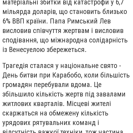
матеріальні збитки від катастрофи у 6,7
мільярда доларів, що становить близько
6% ВВП країни. Папа Римський Лев
висловив співчуття жертвам і висловив
сподівання, що міжнародна солідарність
із Венесуелою збережеться.
Трагедія сталася у національне свято -
День битви при Карабобо, коли більшість
громадян перебували вдома. Це
збільшило кількість жертв під завалами
житлових кварталів. Місцеві жителі
скаржаться на обмежену кількість
урядових рятувальних команд і
відсутність важкої техніки, тож частина