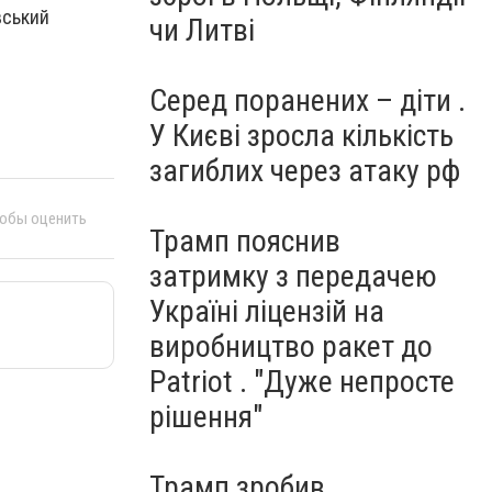
вський
чи Литві
Серед поранених – діти .
У Києві зросла кількість
загиблих через атаку рф
тобы оценить
Трамп пояснив
затримку з передачею
Україні ліцензій на
виробництво ракет до
Patriot . "Дуже непросте
рішення"
Трамп зробив