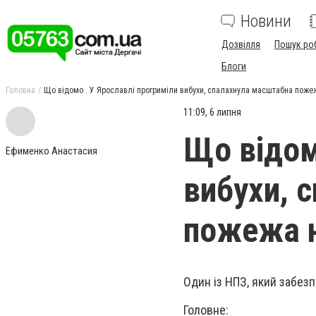
Новини
Дозвілля
Пошук ро
Блоги
Головна
Що відомо . У Ярославлі прогриміли вибухи, спалахнула масштабна поже
11:09, 6 липня
Що відом
Ефименко Анастасия
вибухи, 
пожежа 
Один із НПЗ, який забезп
Головне: