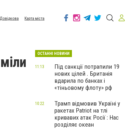
Довідкова
Карта міста
ОСТАННІ НОВИНИ
иміли
Під санкції потрапили 19
11:13
нових цілей . Британія
вдарила по банках і
«тіньовому флоту» рф
Трамп відмовив Україні у
10:22
ракетах Patriot на тлі
кривавих атак Росії : Нас
розділяє океан