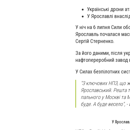
Українські дрони а
У Ярославлі внаслі
У ніч на 6 липня Сили об
Ярославль почалася мас
Сергій Стерненко.
За його даними, після у
нафтопереробний завод в
У Силах безпілотних сис
"З ключових НПЗ, що 
Ярославський. Решта т
пального у Москві та М
буде. А буде весело", -
У Ярослав