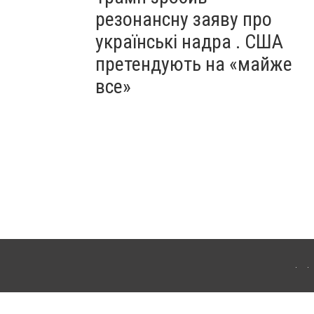
резонансну заяву про
українські надра . США
претендують на «майже
все»
ергачі. Для інтернет-видань обов'язкове розміщення прямого, відкритого для