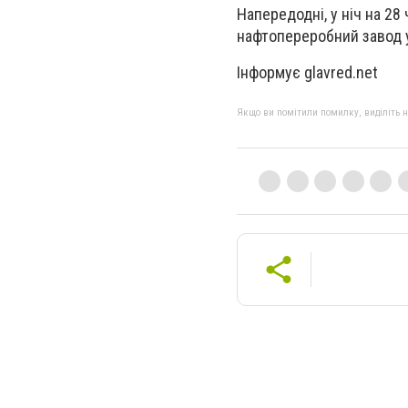
Напередодні, у ніч на 28
нафтопереробний завод у
Інформує glavred.net
Якщо ви помітили помилку, виділіть нео