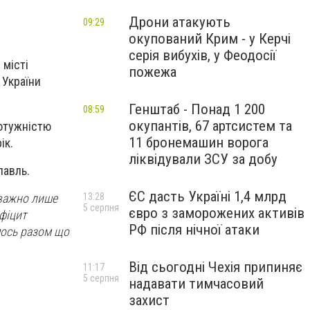
Дрони атакують
09:29
окупований Крим - у Керчі
серія вибухів, у Феодосії
 місті
пожежа
 України
Генштаб - Понад 1 200
08:59
окупантів, 67 артсистем та
потужністю
11 бронемашин ворога
ік.
ліквідували ЗСУ за добу
лавль.
ЄС дасть Україні 1,4 млрд
еважно лише
13:28
5 серпня
євро з заморожених активів
фіцит
РФ після нічної атаки
мось разом що
Від сьогодні Чехія припиняє
11:17
5 серпня
надавати тимчасовий
захист