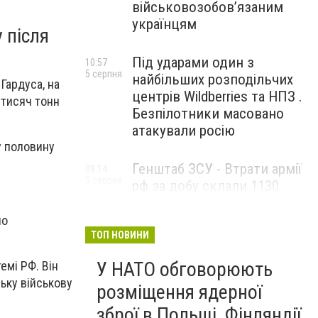
військовозобов’язаним
українцям
 після
Під ударами один з
10:57
5 серпня
найбільших розподільчих
Гардуса, на
центрів Wildberries та НПЗ .
 тисяч тонн
Безпілотники масовано
атакували росію
у половину
Генштаб ЗСУ - Втрати армії
09:14
5 серпня
рф за добу склали 1130
військових та 1715 БпЛА
по
ТОП НОВИНИ
У НАТО обговорюють
емі РФ. Він
ьку військову
розміщення ядерної
зброї в Польщі, Фінляндії