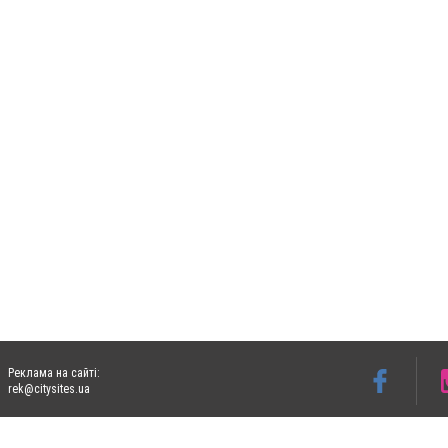
Реклама на сайті:
rek@citysites.ua
Допускається цитування матеріалів без отримання попередньої згоди 05763.com.ua з