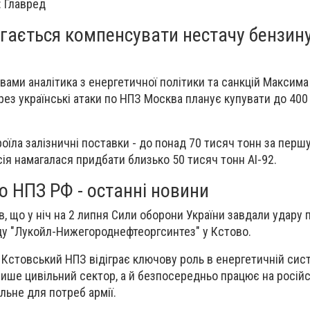
: Главред
гається компенсувати нестачу бензину
вами аналітика з енергетичної політики та санкцій Максима 
рез українські атаки по НПЗ Москва планує купувати до 400
оїла залізничні поставки - до понад 70 тисяч тонн за перш
сія намагалася придбати близько 50 тисяч тонн АІ-92.
о НПЗ РФ - останні новини
, що у ніч на 2 липня Сили оборони України завдали удару 
у "Лукойл-Нижегороднефтеоргсинтез" у Кстово.
 Кстовський НПЗ відіграє ключову роль в енергетичній сист
ише цивільний сектор, а й безпосередньо працює на російс
льне для потреб армії.