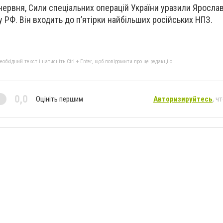
 червня, Сили спеціальних операцій України уразили Яросла
 РФ. Він входить до п’ятірки найбільших російських НПЗ.
бхідний текст і натисніть Ctrl + Enter, щоб повідомити про це редакцію
0,0
Оцініть першим
Авторизируйтесь
, ч