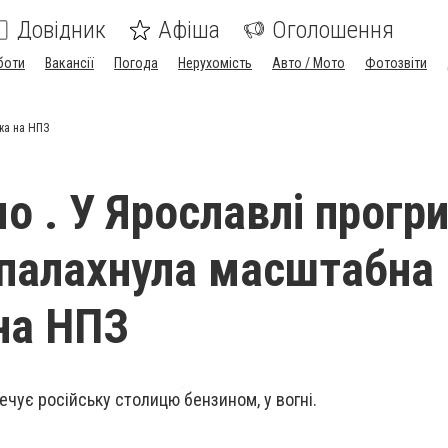
Довідник
Афіша
Оголошення
боти
Вакансії
Погода
Нерухомість
Авто / Мото
Фотозвіти
жа на НПЗ
о . У Ярославлі прогр
спалахнула масштабна
на НПЗ
ечує російську столицю бензином, у вогні.