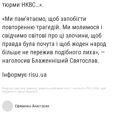
тюрми НКВС…».
«Ми пам’ятаємо, щоб запобігти
повторенню трагедій. Ми молимося і
свідчимо світові про ці злочини, щоб
правда була почута і щоб жоден народ
більше не пережив подібного лиха», —
наголосив Блаженніший Святослав.
Інформує risu.ua
Якщо ви помітили помилку, виділіть необхідний текст і натисніть Ctrl + Enter, щоб
повідомити про це редакцію
Ефименко Анастасия