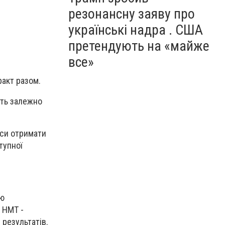
резонансну заяву про
.
українські надра . США
претендують на «майже
все»
ракт разом.
сть залежно
нси отримати
тупної
ою
а НМТ -
результатів.