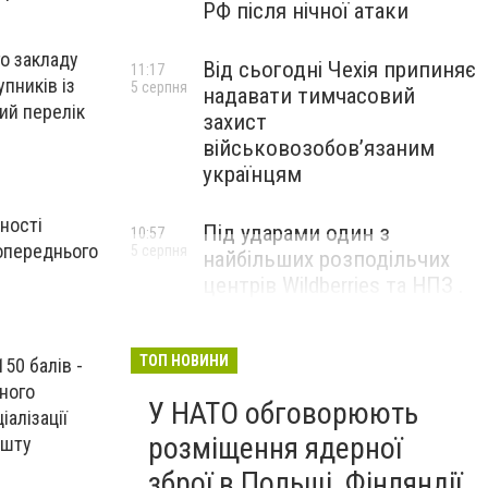
РФ після нічної атаки
го закладу
Від сьогодні Чехія припиняє
11:17
пників із
5 серпня
надавати тимчасовий
ий перелік
захист
військовозобов’язаним
українцям
ності
Під ударами один з
10:57
попереднього
5 серпня
найбільших розподільчих
центрів Wildberries та НПЗ .
Безпілотники масовано
атакували росію
ТОП НОВИНИ
150 балів -
чного
У НАТО обговорюють
іалізації
розміщення ядерної
ешту
зброї в Польщі, Фінляндії