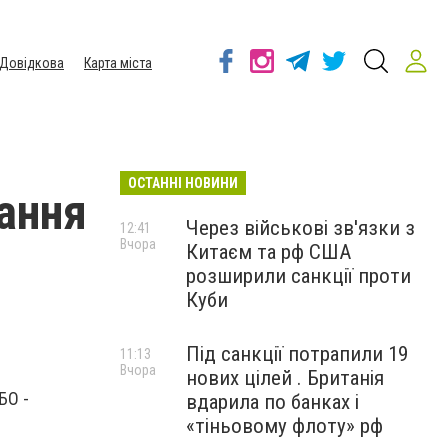
Довідкова
Карта міста
ОСТАННІ НОВИНИ
тання
Через військові зв'язки з
12:41
Вчора
Китаєм та рф США
розширили санкції проти
Куби
Під санкції потрапили 19
11:13
Вчора
нових цілей . Британія
БО -
вдарила по банках і
«тіньовому флоту» рф