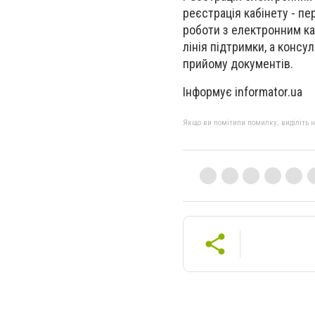
реєстрація кабінету - пе
роботи з електронним ка
лінія підтримки, а конс
прийому документів.
Інформує informator.ua
Якщо ви помітили помилку, виділіть нео