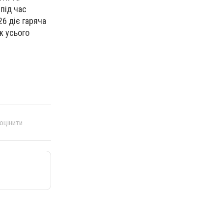
 під час
6 діє гаряча
ж усього
 оцінити