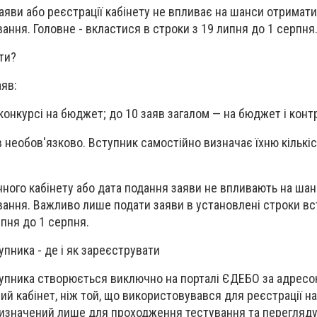
аяви або реєстрації кабінету не впливає на шанси отримати
ання. Головне - вкластися в строки з 19 липня до 1 серпня
ти?
аяв:
 конкурсі на бюджет; до 10 заяв загалом — на бюджет і конт
в необов'язково. Вступник самостійно визначає їхню кількі
нного кабінету або дата подання заяви не впливають на ша
ання. Важливо лише подати заяви в установлені строки вс
ипня до 1 серпня.
пника - де і як зареєструвати
тупника створюється виключно на порталі ЄДЕБО за адрес
ший кабінет, ніж той, що використовувався для реєстрації н
изначений лише для проходження тестування та перегляду 