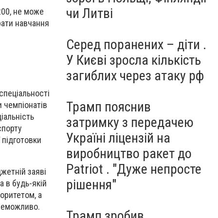
чи Литві
200, не може
рати навчання
Серед поранених – діти .
У Києві зросла кількість
загиблих через атаку рф
 спеціальності
Трамп пояснив
и чемпіонатів
ціальність
затримку з передачею
спорту
Україні ліцензій на
 підготовки
виробництво ракет до
Patriot . "Дуже непросте
джетній заяві
рішення"
а в будь-якій
оритетом, а
 неможливо.
Трамп зробив