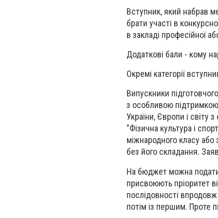
Вступник, який набрав м
брати участі в конкурсн
в закладі професійної аб
Додаткові бали - кому н
Окремі категорії вступни
Випускники підготовчого 
з особливою підтримкою 
України, Європи і світу з
"Фізична культура і спор
міжнародного класу або 
без його складання. Заяв
На бюджет можна подати 
присвоюють пріоритет від
послідовності впродовж 
потім із першим. Проте п