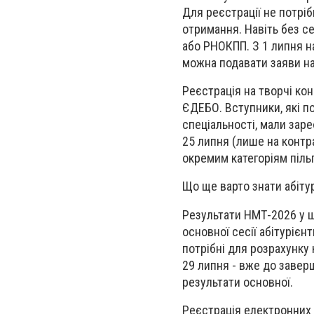
Для реєстрації не потріб
отримання. Навіть без 
або РНОКПП. З 1 липня н
можна подавати заяви на
Реєстрація на творчі ко
ЄДЕБО. Вступники, які по
спеціальності, мали зар
25 липня (лише на контр
окремим категоріям пільг
Що ще варто знати абіту
Результати НМТ-2026 у ш
основної сесії абітурієн
потрібні для розрахунку 
29 липня - вже до заверш
результати основної.
Реєстрація електронних к