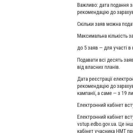
Важливо: дата подання з
рекомендацію до зарахув
Скільки заяв можна пода
Максимальна кількість з
до 5 заяв — для участі в
Подавати всі десять зая
від власних планів.
Дата реєстрації електро
рекомендацію до зарахув
кампанії, а саме — з 19 л
Електронний кабінет всту
Електронний кабінет вс
vstup.edbo.gov.ua. Це ін
кабінет учасника НМТ пр