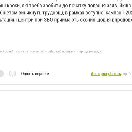
рші кроки, які треба зробити до початку подання заяв. Якщо
бінетом виникнуть труднощі, в рамках вступної кампанії-202
ультаційні центри при ЗВО приймають охочих щодня впродов
бхідний текст і натисніть Ctrl + Enter, щоб повідомити про це редакцію
0,0
Оцініть першим
Авторизуйтесь
, щоб