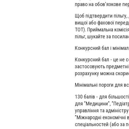
право на обов'язкове пе
Щоб підтвердити пільгу,
вищої або фахової перед
ТОТ). Приймальна комісі
пільг, шукайте за посила
Конкурсний бал і мінімал
Конкурсний бал - це не 
застосовують предметні 
розрахунку можна скори
Мінімальні пороги для в
130 балів - для більшості
для "Медицини", "Педіатрі
управління та адміністру
"Міжнародні економічні в
спеціальностей (або за 