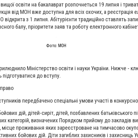
 вищої освіти на бакалаврат розпочнеться 19 липня і трива
укція від МОН вже доступна для всіх охочих, а реєстрація 
О відкрита з 1 липня. Абітурієнти традиційно ставлять зап
рсного балу, пріоритети заяв та роботу електронного кабіне
Фото: МОН
рилюднило Міністерство освіти і науки України. Нижче - кл
ь підготуватися до вступу.
 право
ступників передбачено спеціальні умови участі в конкурсно
бойових дій, дітей-сиріт, дітей, позбавлених батьківського п
нших категорій, визначених Порядком прийому до закладів ви
в, місце проживання яких зареєстроване на тимчасово окуп
ктивних бойових дій. Діти загиблих захисників і захисниць 