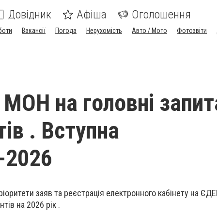
Довідник
Афіша
Оголошення
боти
Вакансії
Погода
Нерухомість
Авто / Мото
Фотозвіти
і МОН на головні запи
тів . Вступна
-2026
 пріоритети заяв та реєстрація електронного кабінету на ЄДЕ
тів на 2026 рік .