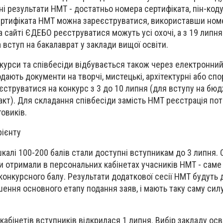
ні результати НМТ - достатньо номера сертифіката, пін-коду 
сертифіката НМТ можна зареєструватися, використавши ном
а сайті ЄДЕБО реєструватися можуть усі охочі, а з 19 липня
 вступ на бакалаврат у заклади вищої освіти.
нкурси та співбесіди відбувається також через електронний
дають документи на творчі, мистецькі, архітектурні або спо
еєструватися на конкурс з 3 до 10 липня (для вступу на бюд
акт). Для складання співбесіди замість НМТ реєстрація пот
овиків.
рієнту
калі 100-200 балів стали доступні вступникам до 3 липня. О
ти отримали в персональних кабінетах учасників НМТ - саме 
конкурсного балу. Результати додаткової сесії НМТ будуть 
ення основного етапу подання заяв, і мають таку саму силу,
абінетів вступників відкрилася 1 липня. Вибір закладу осв