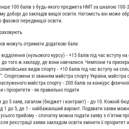
енше 100 балів з будь-якого предмета НМТ за шкалою 100-
ому доборі до закладів вищої освіти. Натомість він може об
о фахової передвищої освіти.
араховують
ків можуть отримати додаткові бали:
відділення (нульового курсу) - +15 балів під час вступу на
до того ж закладу, де вони навчалися. Чемпіони та призер
 олімпійських видів спорту - +10 балів під час вступу на спе
т". Спортсмени зі званням майстра спорту України, майстра 
заслуженого майстра спорту - 200 балів за конкурс фізичної
и і пріоритети - як правильно подати
до 5 заяв, загалом (бюджет і контракт) - до 10. Кожній бю
 1 до 5, де 1 - найбажаніший варіант. Подавати заяви можн
усього прийому - спочатку можна подати заяву з п'ятим прі
ісля реєстрації заяви закладом освіти змінити її пріоритет