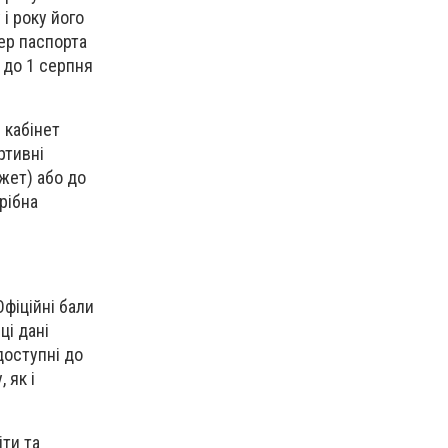
і року його
ер паспорта
 до 1 серпня
 кабінет
ртивні
жет) або до
рібна
фіційні бали
ці дані
доступні до
 як і
іти та