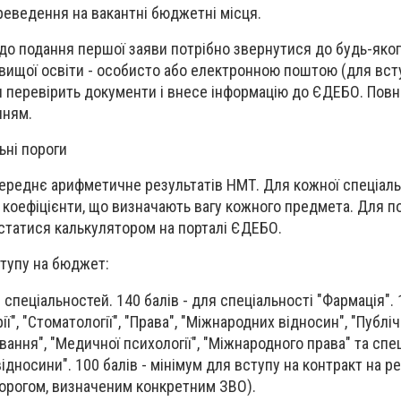
реведення на вакантні бюджетні місця.
 до подання першої заяви потрібно звернутися до будь-яко
вищої освіти - особисто або електронною поштою (для всту
я перевірить документи і внесе інформацію до ЄДЕБО. Повн
нням.
ьні пороги
середнє арифметичне результатів НМТ. Для кожної спеціаль
коефіцієнти, що визначають вагу кожного предмета. Для 
статися калькулятором на порталі ЄДЕБО.
ступу на бюджет:
 спеціальностей. 140 балів - для спеціальності "Фармація". 
ї", "Стоматології", "Права", "Міжнародних відносин", "Публі
вання", "Медичної психології", "Міжнародного права" та спец
ідносини". 100 балів - мінімум для вступу на контракт на р
порогом, визначеним конкретним ЗВО).