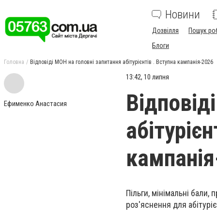
Новини
Дозвілля
Пошук ро
Блоги
Головна
Відповіді МОН на головні запитання абітурієнтів . Вступна кампанія-2026
13:42, 10 липня
Відповід
Ефименко Анастасия
абітурієн
кампанія
Пільги, мінімальні бали,
роз'яснення для абітурієн