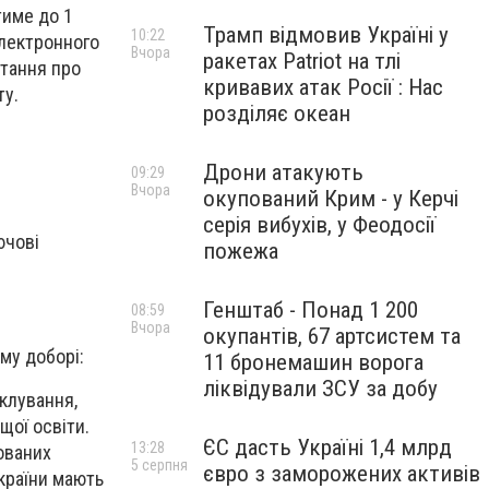
тиме до 1
Трамп відмовив Україні у
10:22
електронного
Вчора
ракетах Patriot на тлі
итання про
кривавих атак Росії : Нас
ту.
розділяє океан
Дрони атакують
09:29
Вчора
окупований Крим - у Керчі
серія вибухів, у Феодосії
ючові
пожежа
Генштаб - Понад 1 200
08:59
Вчора
окупантів, 67 артсистем та
му доборі:
11 бронемашин ворога
ліквідували ЗСУ за добу
іклування,
щої освіти.
ЄС дасть Україні 1,4 млрд
13:28
ованих
5 серпня
євро з заморожених активів
України мають