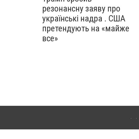
резонансну заяву про
українські надра . США
претендують на «майже
все»
ергачі. Для інтернет-видань обов'язкове розміщення прямого, відкритого для