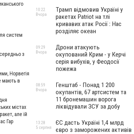
иканського
Трамп відмовив Україні у
10:22
Вчора
ракетах Patriot на тлі
кривавих атак Росії : Нас
розділяє океан
для систем
Дрони атакують
09:29
Вчора
окупований Крим - у Керчі
осередньо з
серія вибухів, у Феодосії
пожежа
ими, Норвегія
е мають в
Генштаб - Понад 1 200
08:59
Вчора
окупантів, 67 артсистем та
11 бронемашин ворога
одня
ліквідували ЗСУ за добу
ських містах
ракет, але їй
ас Гар
ЄС дасть Україні 1,4 млрд
13:28
5 серпня
євро з заморожених активів