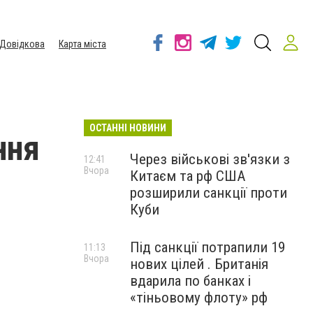
Довідкова
Карта міста
ОСТАННІ НОВИНИ
ння
Через військові зв'язки з
12:41
Вчора
Китаєм та рф США
розширили санкції проти
Куби
Під санкції потрапили 19
11:13
Вчора
нових цілей . Британія
вдарила по банках і
«тіньовому флоту» рф