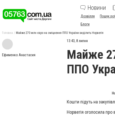
Новини
Дозвілля
Пошук ро
Блоги
Головна
Майже 270 млн євро на зміцнення ППО України виділить Норвегія
13:43, 8 липня
Майже 27
Ефименко Анастасия
ППО Укра
Н
Кошти підуть на закупівл
Норвегія оголосила про 