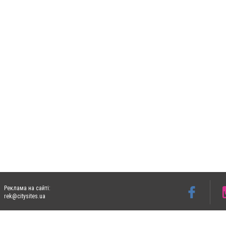
Реклама на сайті:
rek@citysites.ua
Допускається цитування матеріалів без отримання попередньої згоди 05763.com.ua з