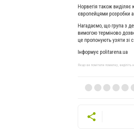
Норвегія також виділяє к
європейцями розробки а
Нагадаємо, що група з д
вимогою терміново дозво
це пропонують узяти зі 
Інформує politarena.ua
Якщо ви помітили помилку, виділіть нео