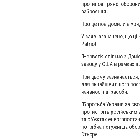
протиповітряної оборони
озброєння.
Про це повідомили в уряд
У заяві зазначено, що ці
Patriot.
“Норвегія спільно з Дан
заводу у США в рамках пр
При цьому зазначається, 
для якнайшвидшого поста
наявності ці засоби.
“Боротьба України за св
протистоїть російським 
та об’єктах енергопостач
потрібна потужніша оборо
Стьоре.