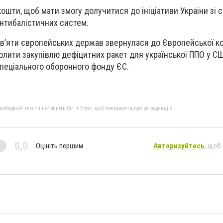
ошти, щоб мати змогу долучитися до ініціативи України зі с
нтибалістичних систем.
ев’яти європейських держав звернулася до Європейської ком
лити закупівлю дефіцитних ракет для української ППО у СШ
спеціального оборонного фонду ЄС.
бхідний текст і натисніть Ctrl + Enter, щоб повідомити про це редакцію
0,0
Оцініть першим
Авторизуйтесь
, щоб