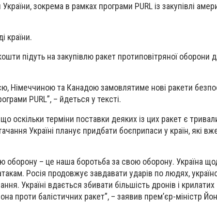
 України, зокрема в рамках програми PURL із закупівлі амер
і країни.
 кошти підуть на закупівлю ракет протиповітряної оборони 
ією, Німеччиною та Канадою замовлятиме нові ракети безп
ограми PURL”, – йдеться у тексті.
що оскільки терміни поставки деяких із цих ракет є тривал
чання Україні планує придбати боєприпаси у країн, які вж
ою оборону – це наша боротьба за свою оборону. Україна щ
атакам. Росія продовжує завдавати ударів по людях, україн
ання. Україні вдається збивати більшість дронів і крилатих 
на проти балістичних ракет”, – заявив прем’єр-міністр Йон