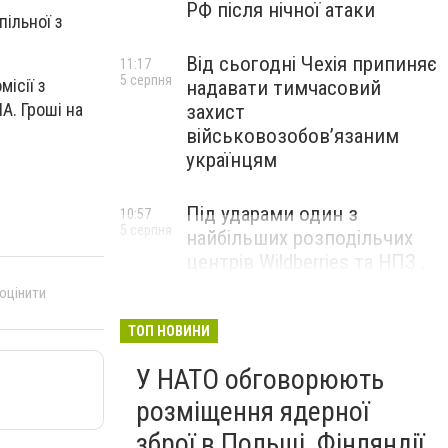
РФ після нічної атаки
пільної з
Від сьогодні Чехія припиняє
11:17
5 серпня
ісії з
надавати тимчасовий
А. Гроші на
захист
військовозобов’язаним
українцям
Під ударами один з
10:57
5 серпня
найбільших розподільчих
центрів Wildberries та НПЗ .
Безпілотники масовано
 оцінити
атакували росію
ТОП НОВИНИ
У НАТО обговорюють
розміщення ядерної
зброї в Польщі, Фінляндії