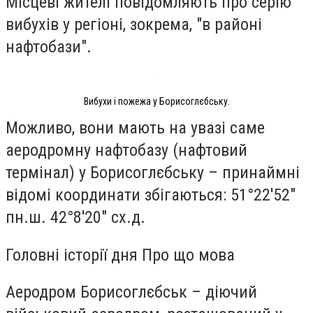
Місцеві жителі повідомляють про серію
вибухів у регіоні, зокрема, "в районі
нафтобази".
Вибухи і пожежа у Борисоглєбську.
Можливо, вони мають на увазі саме
аеродромну нафтобазу (нафтовий
термінал) у Борисоглєбську – принаймні
відомі координати збігаються: 51°22'52"
пн.ш. 42°8'20" сх.д.
Головні історії дня Про що мова
Аеродром Борисоглєбськ – діючий