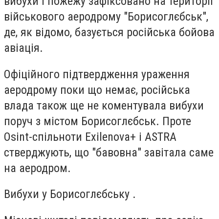
вибухи і пожежу зафіксовано на території
військового аеродрому "Борисоглєбськ",
де, як відомо, базується російська бойова
авіація.
Офіційного підтвердження ураження
аеродрому поки що немає, російська
влада також ще не коментувала вибухи
поруч з містом Борисоглєбськ. Проте
Osint-спільноти Exilenova+ і ASTRA
стверджують, що "бавовна" завітала саме
на аеродром.
Вибухи у Борисоглєбську .