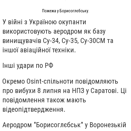
Пожежа у Борисоглєбську.
У війні з Україною окупанти
використовують аеродром як базу
винищувачів Су-34, Су-35, Су-30СМ та
іншої авіаційної техніки.
Інші удари по РФ
Окремо Osint-спільноти повідомляють
про вибухи 8 липня на НПЗ у Саратові. Ці
повідомлення також мають
відеопідтвердження.
Аеродром "Борисоглєбськ" у Воронезькій