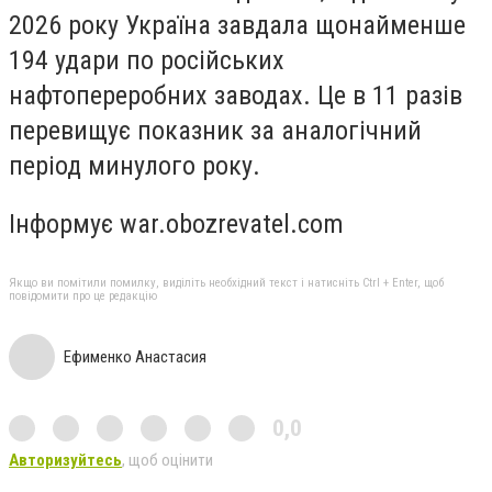
2026 року Україна завдала щонайменше
194 удари по російських
нафтопереробних заводах. Це в 11 разів
перевищує показник за аналогічний
період минулого року.
Інформує war.obozrevatel.com
Якщо ви помітили помилку, виділіть необхідний текст і натисніть Ctrl + Enter, щоб
повідомити про це редакцію
Ефименко Анастасия
0,0
Авторизуйтесь
, щоб оцінити