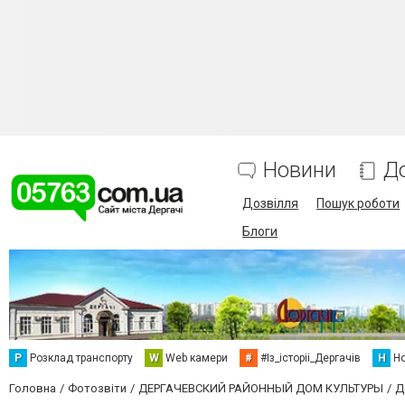
Новини
Д
Дозвілля
Пошук роботи
Блоги
Р
Розклад транспорту
W
Web камери
#
#Із_історіі_Дергачів
Н
Но
Головна
Фотозвіти
ДЕРГАЧЕВСКИЙ РАЙОННЫЙ ДОМ КУЛЬТУРЫ
Д