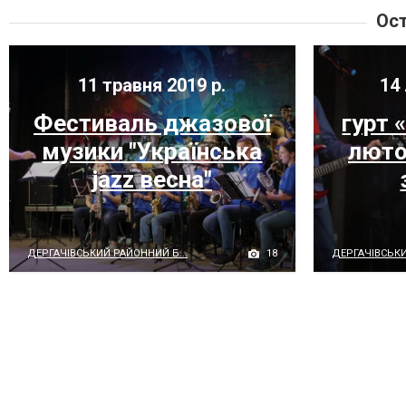
Ост
11 травня 2019 р.
14 
Фестиваль джазової
гурт 
музики "Українська
люто
jazz весна"
18
ДЕРГАЧІВСЬКИЙ РАЙОННИЙ Б...
ДЕРГАЧІВСЬКИ