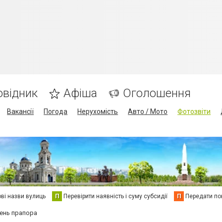
овідник
Афіша
Оголошення
Вакансії
Погода
Нерухомість
Авто / Мото
Фотозвіти
ві назви вулиць
П
Перевірити наявність і суму субсидії
П
Передати пок
ень прапора