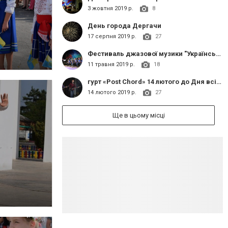
3 жовтня 2019 р.
8
День города Дергачи
17 серпня 2019 р.
27
Фестиваль джазової музики "Українська jazz весна"
11 травня 2019 р.
18
гурт «Post Chord» 14 лютого до Дня всіх закоханих
14 лютого 2019 р.
27
Ще в цьому місці