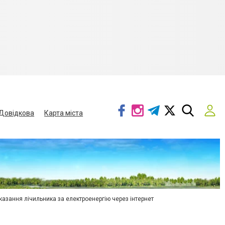
Довідкова
Карта міста
азання лічильника за електроенергію через інтернет