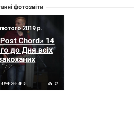
анні фотозвіти
лютого 2019 р.
«Post Chord» 14
го до Дня всіх
закоханих
27
Й РАЙОННИЙ Б...