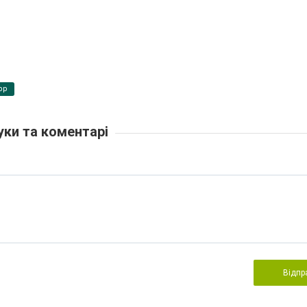
pp
уки та коментарі
Відпр