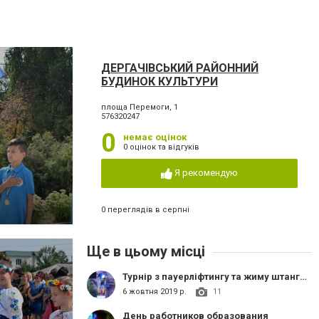
ДЕРГАЧІВСЬКИЙ РАЙОННИЙ
БУДИНОК КУЛЬТУРИ
площа Перемоги, 1
576320247
0
немає оцінок
0 оцінок та відгуків
Я рекомендую
0 переглядів в серпні
Ще в цьому місці
Турнір з пауерліфтингу та жиму штанги лежачи "Характер"
6 жовтня 2019 р.
11
День работников образования