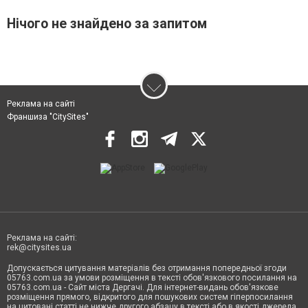
Нічого не знайдено за запитом
Реклама на сайті
Франшиза "CitySites"
Реклама на сайті:
rek@citysites.ua
Допускається цитування матеріалів без отримання попередньої згоди
05763.com.ua за умови розміщення в тексті обов'язкового посилання на
05763.com.ua - Сайт міста Дергачі. Для інтернет-видань обов'язкове
розміщення прямого, відкритого для пошукових систем гіперпосилання
на цитовані статті не нижче другого абзацу в тексті або в якості джерела.