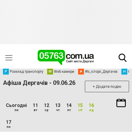
Р
Розклад транспорту
W
Web камери
#
#Із_історіі_Дергачів
Н
Но
Афіша Дергачів - 09.06.26
+ Додати подію
Сьогодні
11
12
13
14
15
16
пн
вт
ср
чт
пт
сб
нд
17
пн