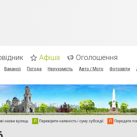
овідник
Афіша
Оголошення
Вакансії
Погода
Нерухомість
Авто / Мото
Фотозвіти
ві назви вулиць
П
Перевірити наявність і суму субсидії
П
Передати пок
6