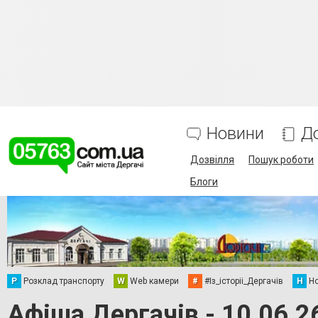
Новини
Д
Дозвілля
Пошук роботи
Блоги
Р
Розклад транспорту
W
Web камери
#
#Із_історіі_Дергачів
Н
Но
Афіша Дергачів - 10.06.2