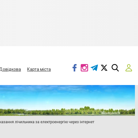
Довідкова
Карта міста
азання лічильника за електроенергію через інтернет