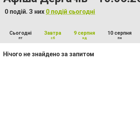
0 подій. З них
0 подій сьогодні
Сьогодні
Завтра
9 серпня
10 серпня
пт
сб
нд
пн
Нічого не знайдено за запитом