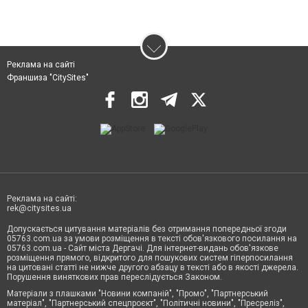
Реклама на сайті
Франшиза "CitySites"
Реклама на сайті:
rek@citysites.ua
Допускається цитування матеріалів без отримання попередньої згоди
05763.com.ua за умови розміщення в тексті обов'язкового посилання на
05763.com.ua - Сайт міста Дергачі. Для інтернет-видань обов'язкове
розміщення прямого, відкритого для пошукових систем гіперпосилання
на цитовані статті не нижче другого абзацу в тексті або в якості джерела.
Порушення виняткових прав переслідується Законом.
Матеріали з плашками "Новини компаній", "Промо", "Партнерський
матеріал", "Партнерський спецпроєкт", "Політичні новини", "Пресреліз",