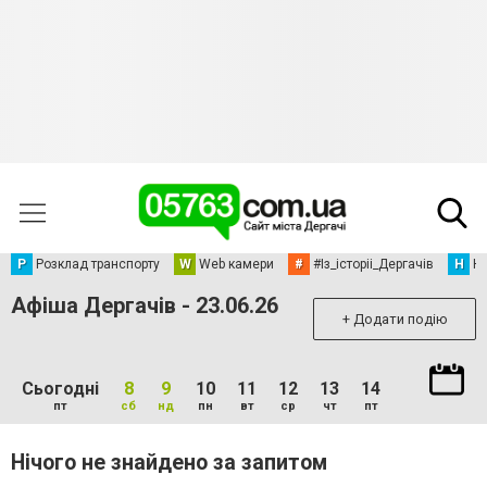
Р
Розклад транспорту
W
Web камери
#
#Із_історіі_Дергачів
Н
Но
Афіша Дергачів - 23.06.26
+ Додати подію
Сьогодні
8
9
10
11
12
13
14
пт
сб
нд
пн
вт
ср
чт
пт
Нічого не знайдено за запитом