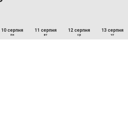
10 серпня
11 серпня
12 серпня
13 серпня
пн
вт
ср
чт