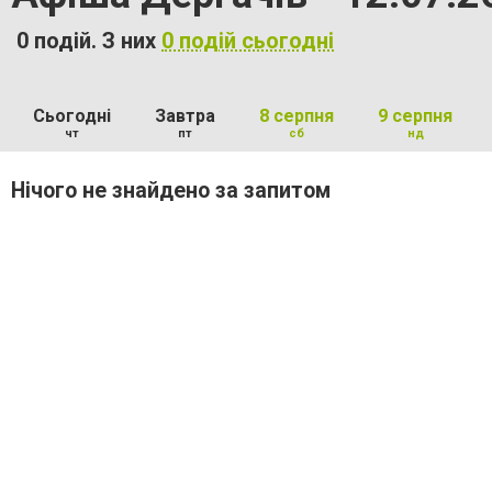
0 подій. З них
0 подій сьогодні
Сьогодні
Завтра
8 серпня
9 серпня
чт
пт
сб
нд
Нічого не знайдено за запитом