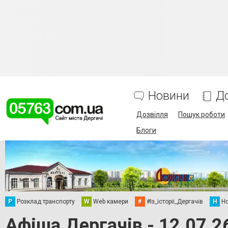
Новини
Д
Дозвілля
Пошук роботи
Блоги
Р
Розклад транспорту
W
Web камери
#
#Із_історіі_Дергачів
Н
Но
Афіша Дергачів - 12.07.2