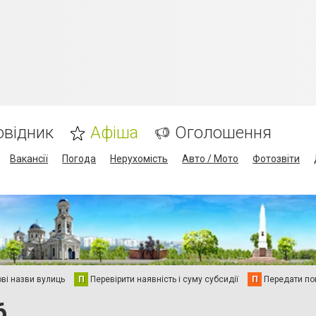
овідник
Афіша
Оголошення
Вакансії
Погода
Нерухомість
Авто / Мото
Фотозвіти
ві назви вулиць
П
Перевірити наявність і суму субсидії
П
Передати пок
6