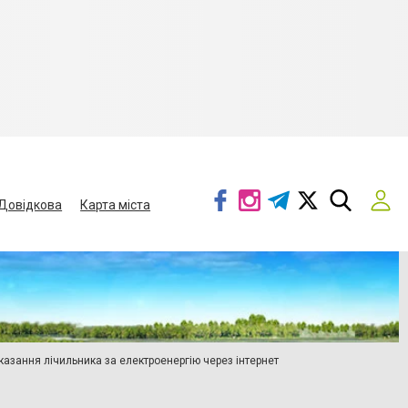
Довідкова
Карта міста
азання лічильника за електроенергію через інтернет