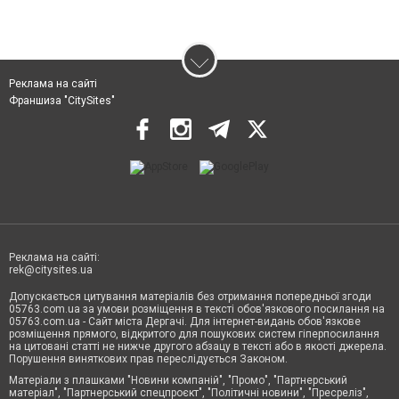
Реклама на сайті
Франшиза "CitySites"
Реклама на сайті:
rek@citysites.ua
Допускається цитування матеріалів без отримання попередньої згоди
05763.com.ua за умови розміщення в тексті обов'язкового посилання на
05763.com.ua - Сайт міста Дергачі. Для інтернет-видань обов'язкове
розміщення прямого, відкритого для пошукових систем гіперпосилання
на цитовані статті не нижче другого абзацу в тексті або в якості джерела.
Порушення виняткових прав переслідується Законом.
Матеріали з плашками "Новини компаній", "Промо", "Партнерський
матеріал", "Партнерський спецпроєкт", "Політичні новини", "Пресреліз",