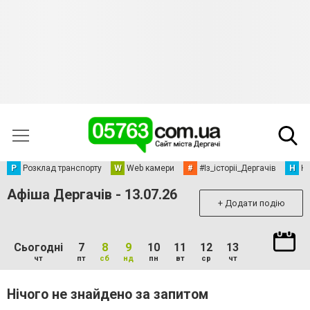
Р
Розклад транспорту
W
Web камери
#
#Із_історіі_Дергачів
Н
Но
Афіша Дергачів - 13.07.26
+ Додати подію
Сьогодні
7
8
9
10
11
12
13
чт
пт
сб
нд
пн
вт
ср
чт
Нічого не знайдено за запитом