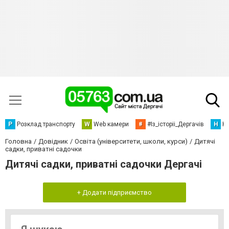
Р
Розклад транспорту
W
Web камери
#
#Із_історіі_Дергачів
Н
Но
Головна
Довідник
Освіта (університети, школи, курси)
Дитячі
садки, приватні садочки
Дитячі садки, приватні садочки Дергачі
+ Додати підприємство