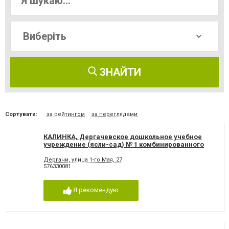
ЗНАЙТИ
Сортувати:
за рейтингом
за переглядами
КАЛИНКА, Дергачевское дошкольное учебное
учреждение (ясли-сад) № 1 комбинированного
типа
Дергачи, улица 1-го Мая, 27
576330081
Я рекомендую