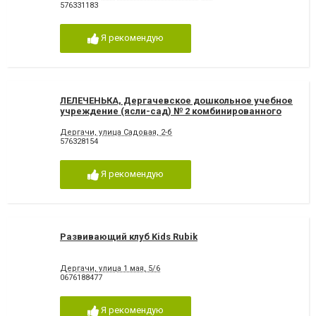
576331183
Я рекомендую
ЛЕЛЕЧЕНЬКА, Дергачевское дошкольное учебное
учреждение (ясли-сад) № 2 комбинированного
типа
Дергачи, улица Садовая, 2-б
576328154
Я рекомендую
Развивающий клуб Kids Rubik
Дергачи, улица 1 мая, 5/6
0676188477
Я рекомендую