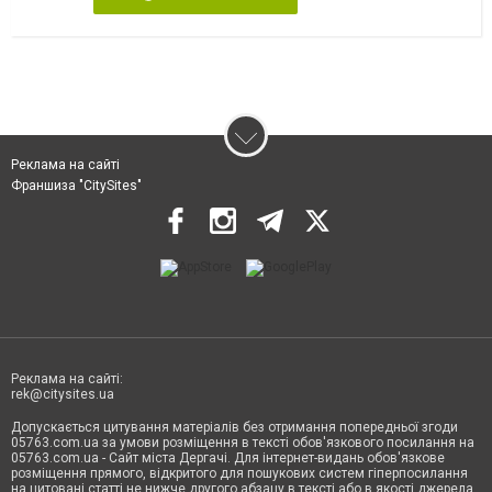
Реклама на сайті
Франшиза "CitySites"
Реклама на сайті:
rek@citysites.ua
Допускається цитування матеріалів без отримання попередньої згоди
05763.com.ua за умови розміщення в тексті обов'язкового посилання на
05763.com.ua - Сайт міста Дергачі. Для інтернет-видань обов'язкове
розміщення прямого, відкритого для пошукових систем гіперпосилання
на цитовані статті не нижче другого абзацу в тексті або в якості джерела.