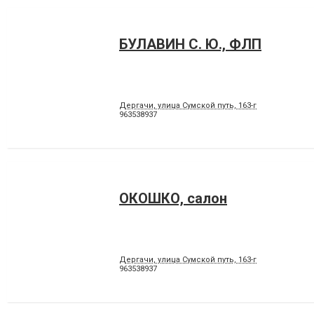
БУЛАВИН С. Ю., ФЛП
Дергачи, улица Сумской путь, 163-г
963538937
ОКОШКО, салон
Дергачи, улица Сумской путь, 163-г
963538937