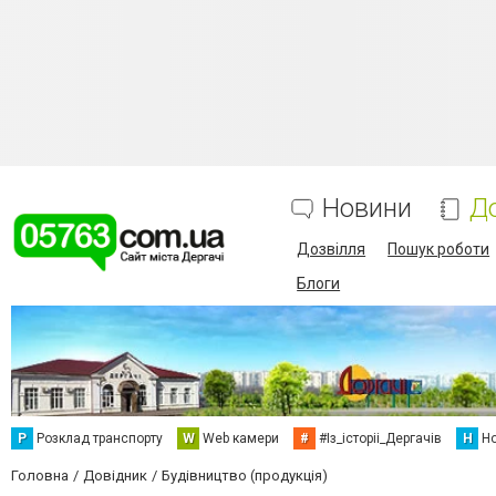
Новини
Д
Дозвілля
Пошук роботи
Блоги
Р
Розклад транспорту
W
Web камери
#
#Із_історіі_Дергачів
Н
Но
Головна
Довідник
Будівництво (продукція)