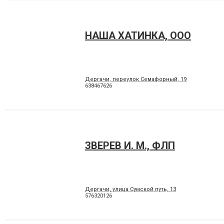
НАША ХАТИНКА, ООО
Дергачи, переулок Семафорный, 19
638467626
ЗВЕРЕВ И. М., ФЛП
Дергачи, улица Сумской путь, 13
576320126