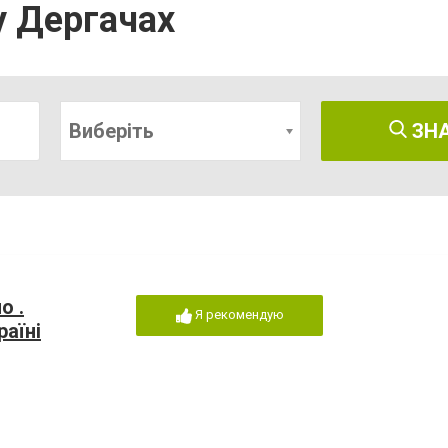
у Дергачах
Виберіть
ЗН
о .
Я рекомендую
раїні