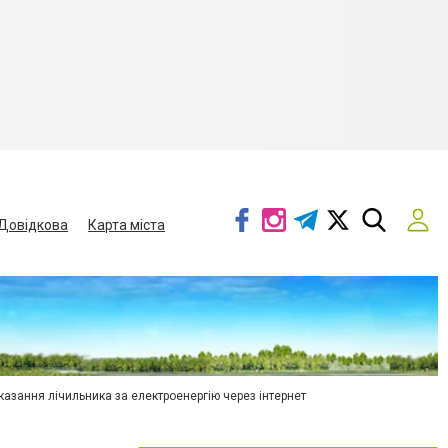
Довідкова
Карта міста
азання лічильника за електроенергію через інтернет