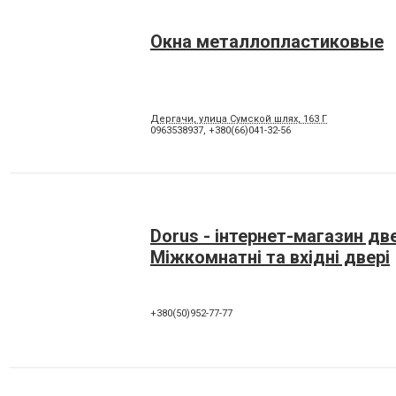
Окна металлопластиковые
Дергачи, улица Сумской шлях, 163 Г
0963538937
,
+380(66)041-32-56
Dorus - інтернет-магазин дв
Міжкомнатні та вхідні двері
+380(50)952-77-77