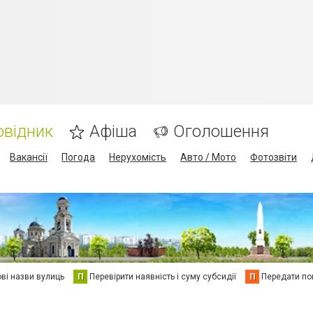
овідник
Афіша
Оголошення
Вакансії
Погода
Нерухомість
Авто / Мото
Фотозвіти
ві назви вулиць
П
Перевірити наявність і суму субсидії
П
Передати пок