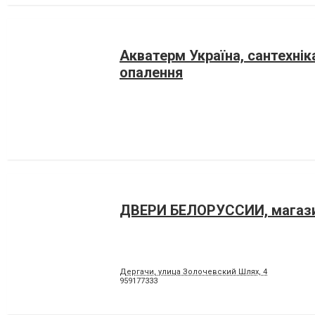
Акватерм Україна, сантехнік
опалення
ДВЕРИ БЕЛОРУСCИИ, магаз
Дергачи, улица Золочевский Шлях, 4
959177333