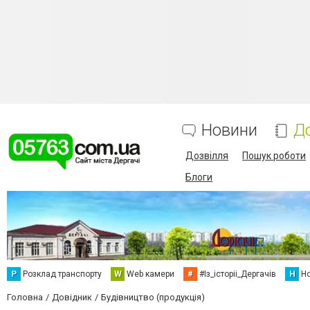
Новини
Д
Дозвілля
Пошук роботи
Блоги
Р
Розклад транспорту
W
Web камери
#
#Із_історіі_Дергачів
Н
Но
Головна
Довідник
Будівництво (продукція)