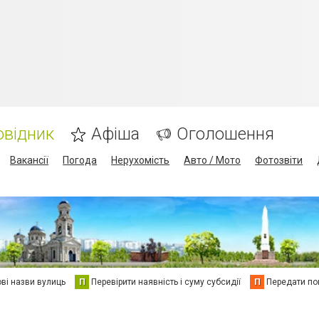
овідник
Афіша
Оголошення
Вакансії
Погода
Нерухомість
Авто / Мото
Фотозвіти
ві назви вулиць
П
Перевірити наявність і суму субсидії
П
Передати пок