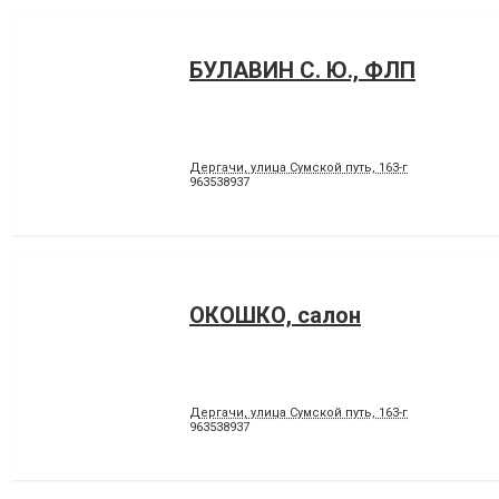
БУЛАВИН С. Ю., ФЛП
Дергачи, улица Сумской путь, 163-г
963538937
ОКОШКО, салон
Дергачи, улица Сумской путь, 163-г
963538937