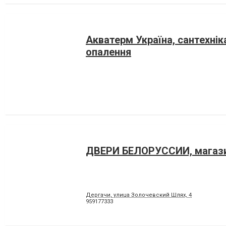
Акватерм Україна, сантехнік
опалення
ДВЕРИ БЕЛОРУСCИИ, магаз
Дергачи, улица Золочевский Шлях, 4
959177333