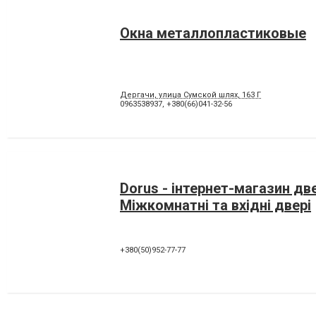
Окна металлопластиковые
Дергачи, улица Сумской шлях, 163 Г
0963538937
,
+380(66)041-32-56
Dorus - інтернет-магазин дв
Міжкомнатні та вхідні двері
+380(50)952-77-77