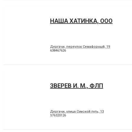
НАША ХАТИНКА, ООО
Дергачи, переулок Семафорный, 19
638467626
ЗВЕРЕВ И. М., ФЛП
Дергачи, улица Сумской путь, 13
576320126