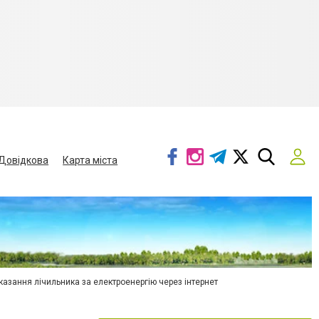
Довідкова
Карта міста
азання лічильника за електроенергію через інтернет