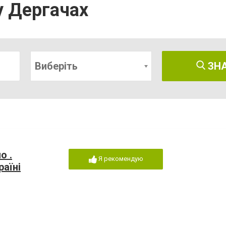
у Дергачах
Виберіть
ЗН
о .
Я рекомендую
раїні