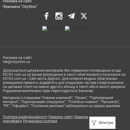
Реклама на сайті
Франшиза "CitySites"
Реклама на сайті:
rek@citysites.ua
Допускається цитування матеріалів без отримання попередньої згоди
05763.com.ua за умови розміщення в тексті обов'язкового посилання на
05763.com.ua - Сайт міста Дергачі. Для інтернет-видань обов'язкове
розміщення прямого, відкритого для пошукових систем гіперпосилання
на цитовані статті не нижче другого абзацу в тексті або в якості джерела.
Порушення виняткових прав переслідується Законом.
Матеріали з плашками "Новини компаній", "Промо", "Партнерський
матеріал", "Партнерський спецпроєкт", "Політичні новини", "Пресреліз",
"PR", "Офіційно", "Політична реклама" публікуються на правах реклами.
Політика конфіденційності
Правила сайту
Правила
класифайд
Редакційна політика
Фільтри