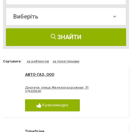
ЗНАЙТИ
Сортувати:
за рейтингом
за переглядами
АВТО-ГАЗ, ООО
Дергачи, улица Железнодорожная, 31
576320630
Я рекомендую
TimeDrive