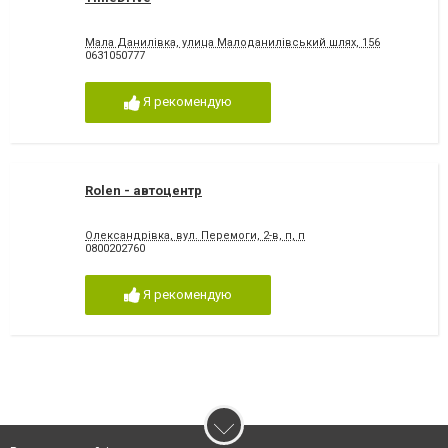
Мала Данилівка, улица Малоданилівський шлях, 156
0631050777
Я рекомендую
Rolen - автоцентр
Олександрівка, вул. Перемоги, 2-в, п, п
0800202760
Я рекомендую