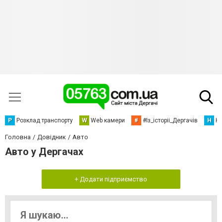
Р
Розклад транспорту
W
Web камери
#
#Із_історіі_Дергачів
Н
Но
Головна
Довідник
Авто
Авто у Дергачах
+ Додати підприємство