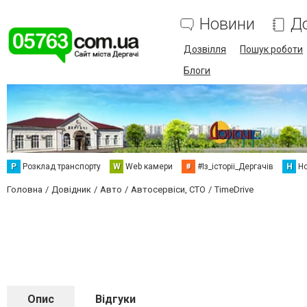
Новини
Д
Дозвілля
Пошук роботи
Блоги
Р
Розклад транспорту
W
Web камери
#
#Із_історіі_Дергачів
Н
Но
Головна
Довідник
Авто
Автосервіси, СТО
TimeDrive
Опис
Відгуки