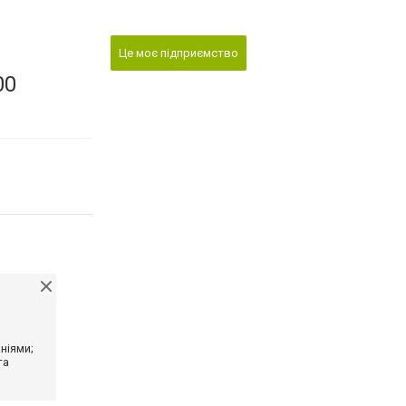
Це моє підприємство
00
ніями;
та