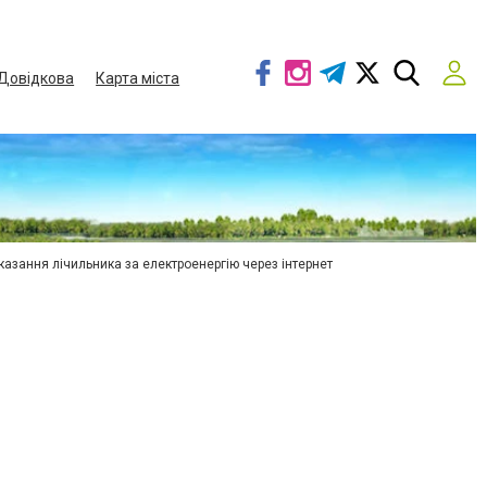
Довідкова
Карта міста
азання лічильника за електроенергію через інтернет