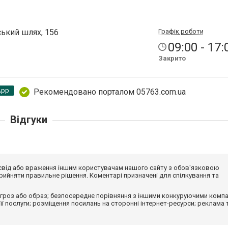
ький шлях, 156
Графік роботи
09:00 - 17:
Закрито
App
Рекомендовано порталом 05763.com.ua
Відгуки
досвід або враження іншим користувачам нашого сайту з обов'язковою
ийняти правильне рішення. Коментарі призначені для спілкування та
гроз або образ; безпосереднє порівняння з іншими конкуруючими компа
 її послуги; розміщення посилань на сторонні інтернет-ресурси; реклама 