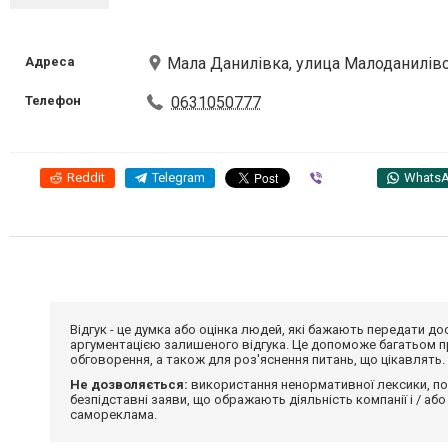
Адреса
Мала Данилівка, улица Малоданилівс
Телефон
0631050777
Reddit
Telegram
Viber
Whats
Відгук - це думка або оцінка людей, які бажають передати 
аргументацією залишеного відгука. Це допоможе багатьом пр
обговорення, а також для роз'яснення питань, що цікавлять.
Не дозволяється:
використання ненормативної лексики, по
безпідставні заяви, що ображають діяльність компанії і / або
самореклама.