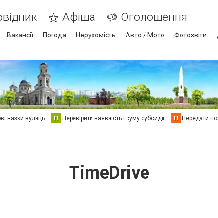
овідник
Афіша
Оголошення
Вакансії
Погода
Нерухомість
Авто / Мото
Фотозвіти
ві назви вулиць
П
Перевірити наявність і суму субсидії
П
Передати пок
TimeDrive