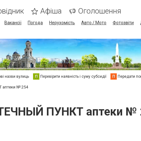
овідник
Афіша
Оголошення
Вакансії
Погода
Нерухомість
Авто / Мото
Фотозвіти
ві назви вулиць
П
Перевірити наявність і суму субсидії
П
Передати пок
 аптеки № 254
ТЕЧНЫЙ ПУНКТ аптеки № 