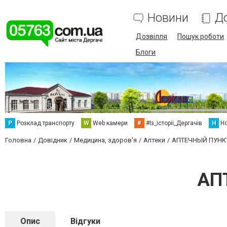
Новини
Д
Дозвілля
Пошук роботи
Блоги
Р
Розклад транспорту
W
Web камери
#
#Із_історіі_Дергачів
Н
Но
Головна
Довідник
Медицина, здоров'я
Аптеки
АПТЕЧНЫЙ ПУНКТ
АП
Опис
Відгуки