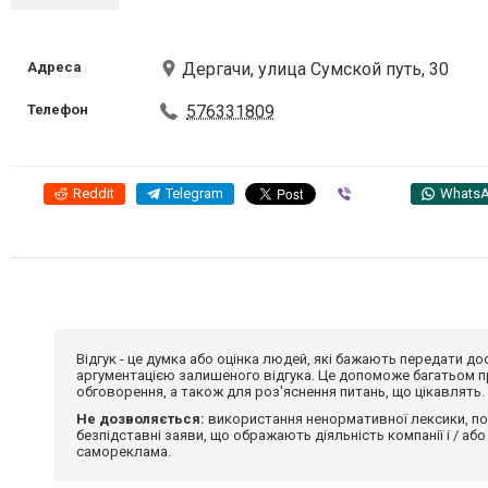
Адреса
Дергачи, улица Сумской путь, 30
Телефон
576331809
Reddit
Telegram
Viber
Whats
Відгук - це думка або оцінка людей, які бажають передати 
аргументацією залишеного відгука. Це допоможе багатьом пр
обговорення, а також для роз'яснення питань, що цікавлять.
Не дозволяється:
використання ненормативної лексики, по
безпідставні заяви, що ображають діяльність компанії і / або
самореклама.