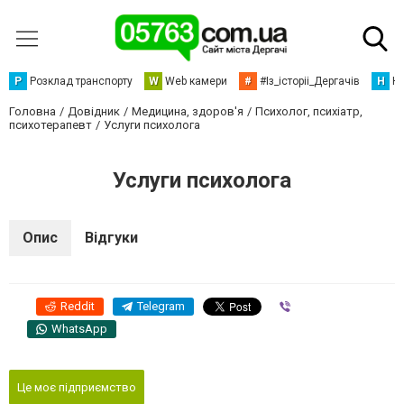
Р
Розклад транспорту
W
Web камери
#
#Із_історіі_Дергачів
Н
Но
Головна
Довідник
Медицина, здоров'я
Психолог, психіатр,
психотерапевт
Услуги психолога
Услуги психолога
Опис
Відгуки
Reddit
Telegram
Viber
WhatsApp
Це моє підприємство