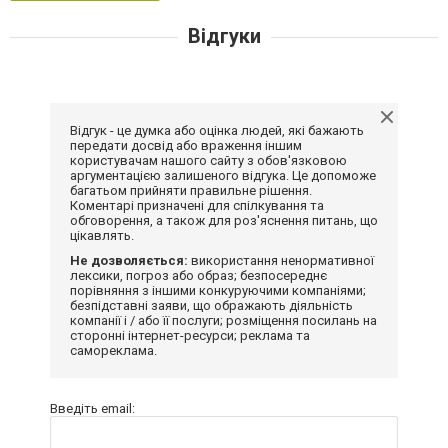
Відгуки
Відгук - це думка або оцінка людей, які бажають
передати досвід або враження іншим
користувачам нашого сайту з обов'язковою
аргументацією залишеного відгука. Це допоможе
багатьом прийняти правильне рішення.
Коментарі призначені для спілкування та
обговорення, а також для роз'яснення питань, що
цікавлять.
Не дозволяється:
використання ненормативної
лексики, погроз або образ; безпосереднє
порівняння з іншими конкуруючими компаніями;
безпідставні заяви, що ображають діяльність
компанії і / або її послуги; розміщення посилань на
сторонні інтернет-ресурси; реклама та
самореклама.
Введіть email: