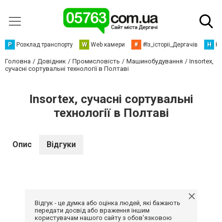
Р
Розклад транспорту
W
Web камери
#
#Із_історіі_Дергачів
Н
Но
Головна
Довідник
Промисловість
Машинобудування
Insortex,
сучасні сортувальні технології в Полтаві
Insortex, сучасні сортувальні
технології в Полтаві
Опис
Відгуки
Відгук - це думка або оцінка людей, які бажають
передати досвід або враження іншим
користувачам нашого сайту з обов'язковою