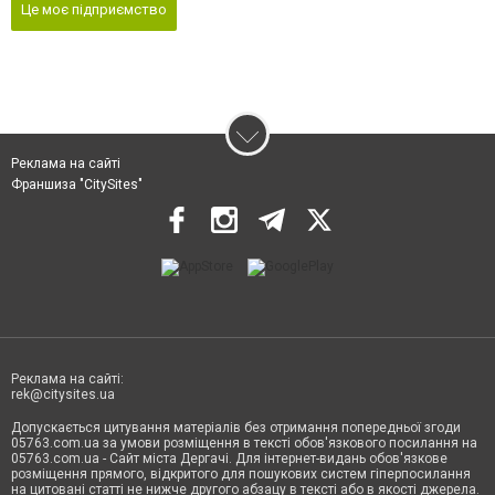
Це моє підприємство
Реклама на сайті
Франшиза "CitySites"
Реклама на сайті:
rek@citysites.ua
Допускається цитування матеріалів без отримання попередньої згоди
05763.com.ua за умови розміщення в тексті обов'язкового посилання на
05763.com.ua - Сайт міста Дергачі. Для інтернет-видань обов'язкове
розміщення прямого, відкритого для пошукових систем гіперпосилання
на цитовані статті не нижче другого абзацу в тексті або в якості джерела.