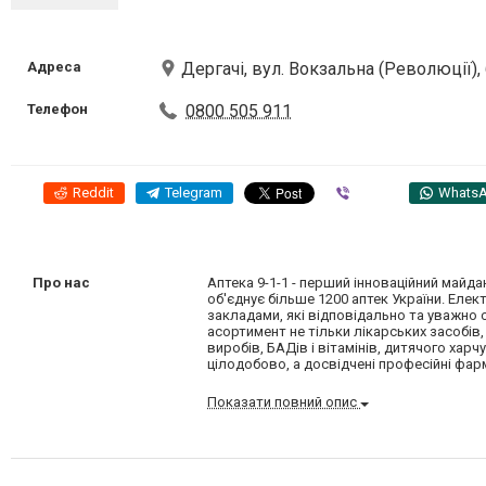
Адреса
Дергачі, вул. Вокзальна (Революції),
Телефон
0800 505 911
Reddit
Telegram
Viber
Whats
Про нас
Аптека 9-1-1 - перший інноваційний майд
об'єднує більше 1200 аптек України. Еле
закладами, які відповідально та уважно
асортимент не тільки лікарських засобів,
виробів, БАДів і вітамінів, дитячого хар
цілодобово, а досвідчені професійні фа
Показати повний опис