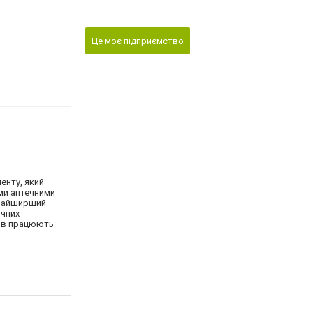
Це моє підприємство
енту, який
ими аптечними
 найширший
ичних
ерів працюють