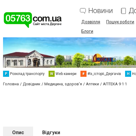
Новини
Д
Дозвілля
Пошук роботи
Блоги
Р
Розклад транспорту
W
Web камери
#
#Із_історіі_Дергачів
Н
Но
Головна
Довідник
Медицина, здоров'я
Аптеки
АПТЕКА 9·1·1
Опис
Відгуки