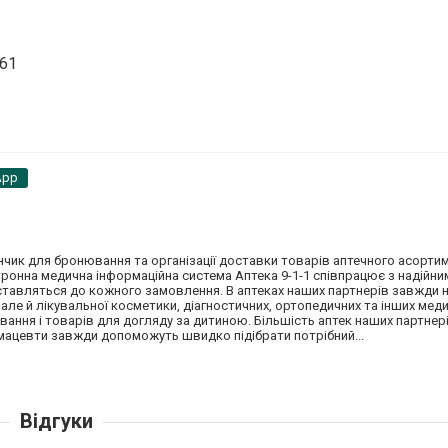
 61
App
анчик для бронювання та організації доставки товарів аптечного асортим
ктронна медична інформаційна система Аптека 9-1-1 співпрацює з надійн
 ставляться до кожного замовлення. В аптеках наших партнерів завжди
 але й лікувальної косметики, діагностичних, ортопедичних та інших мед
чування і товарів для догляду за дитиною. Більшість аптек наших партн
рмацевти завжди допоможуть швидко підібрати потрібний...
Відгуки